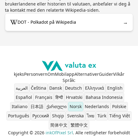
brukerlandene eller historien til valutaen, anbefaler vi deg å
ta kontakt med den relaterte Wikipedia-siden.
→
DOT - Polkadot på Wikipedia
kjeks
Personvern
Om
Mobilapp
Alternativer
Guider
Vilkår
Språk
:
العربية
Čeština
Dansk
Deutsch
Ελληνικά
English
Español
Français
हिन्दी
Hrvatski
Bahasa Indonesia
Italiano
日本語
ქართული
Norsk
Nederlands
Polskie
Português
Pусский
Shqip
Svenska
ไทย
Türk
Tiếng Việt
简体中文
繁體中文
Copyright © 2026
inkOfPixel Srl
. Alle rettigheter forbeholdt