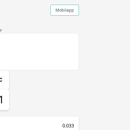
Mobilapp
er
0.033