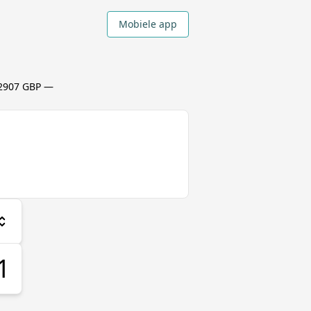
Mobiele app
32907 GBP
—