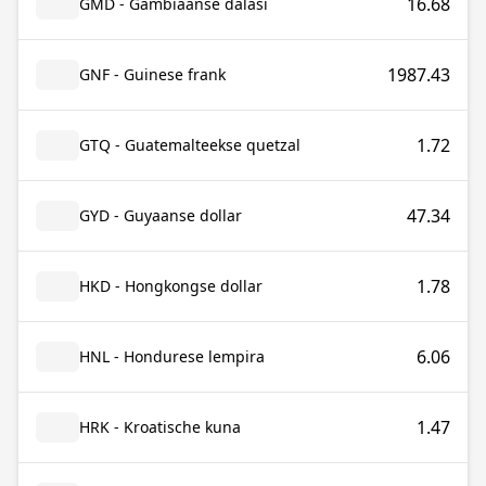
16.68
GMD - Gambiaanse dalasi
1987.43
GNF - Guinese frank
1.72
GTQ - Guatemalteekse quetzal
47.34
GYD - Guyaanse dollar
1.78
HKD - Hongkongse dollar
6.06
HNL - Hondurese lempira
1.47
HRK - Kroatische kuna