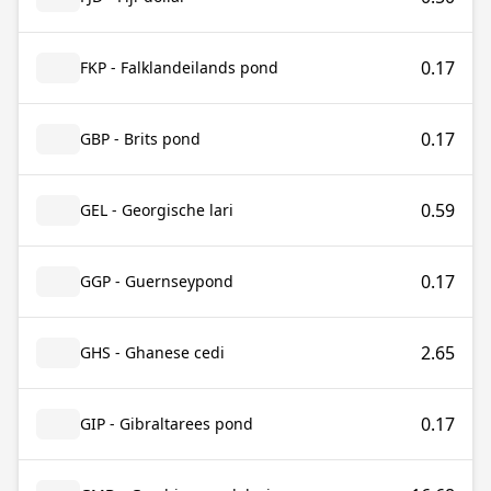
0.17
FKP - Falklandeilands pond
0.17
GBP - Brits pond
0.59
GEL - Georgische lari
0.17
GGP - Guernseypond
2.65
GHS - Ghanese cedi
0.17
GIP - Gibraltarees pond