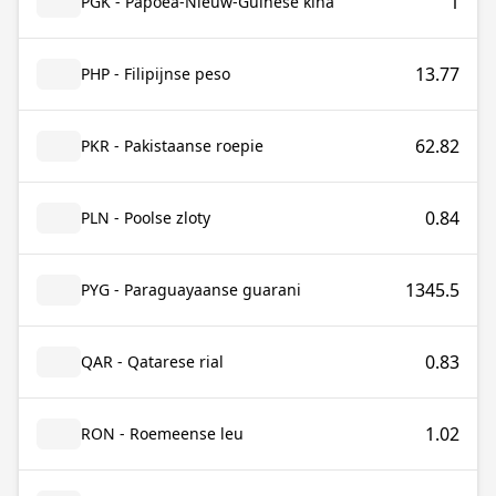
1
PGK - Papoea-Nieuw-Guinese kina
13.77
PHP - Filipijnse peso
62.82
PKR - Pakistaanse roepie
0.84
PLN - Poolse zloty
1345.5
PYG - Paraguayaanse guarani
0.83
QAR - Qatarese rial
1.02
RON - Roemeense leu