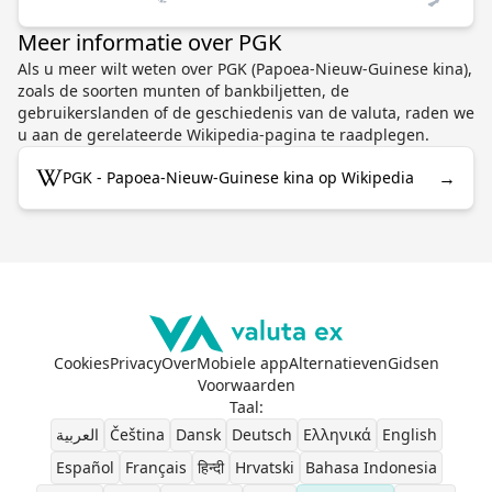
Meer informatie over PGK
Als u meer wilt weten over PGK (Papoea-Nieuw-Guinese kina),
zoals de soorten munten of bankbiljetten, de
gebruikerslanden of de geschiedenis van de valuta, raden we
u aan de gerelateerde Wikipedia-pagina te raadplegen.
→
PGK - Papoea-Nieuw-Guinese kina op Wikipedia
Cookies
Privacy
Over
Mobiele app
Alternatieven
Gidsen
Voorwaarden
Taal
:
العربية
Čeština
Dansk
Deutsch
Ελληνικά
English
Español
Français
हिन्दी
Hrvatski
Bahasa Indonesia