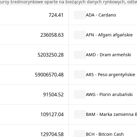
kursy średniorynkowe oparte na bieżących danych rynkowych, odśw
724.41
ADA - Cardano
236058.63
AFN - Afgani afgańskie
5203250.28
AMD - Dram armeński
59006570.48
ARS - Peso argentyńskie
91504.52
AWG - Florin arubański
109127.04
BAM - Marka zamienna B
129704.58
BCH - Bitcoin Cash