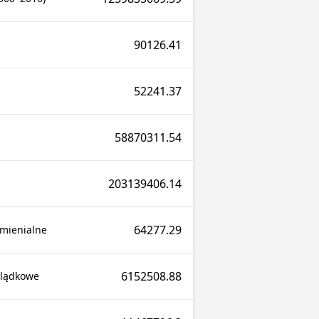
90126.41
52241.37
58870311.54
203139406.14
64277.29
mienialne
6152508.88
ylądkowe