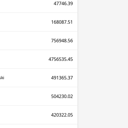
47746.39
168087.51
756948.56
4756535.45
491365.37
ki
504230.02
420322.05