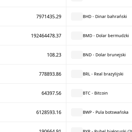
7971435.29
BHD - Dinar bahrański
192464478.37
BMD - Dolar bermudzki
108.23
BND - Dolar brunejski
778893.86
BRL - Real brazylijski
64397.56
BTC - Bitcoin
6128593.16
BWP - Pula botswańska
190664.91
BYR - Rubel białoruski (