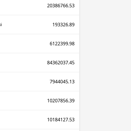
20386766.53
193326.89
ki
6122399.98
84362037.45
7944045.13
10207856.39
10184127.53