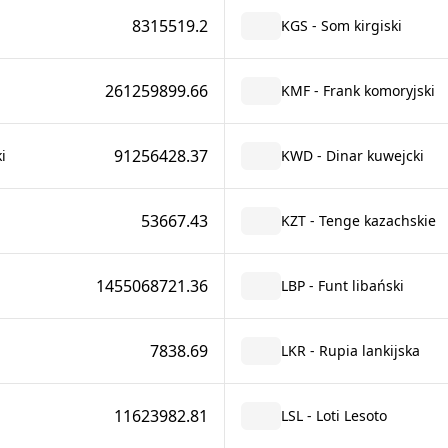
8315519.2
KGS - Som kirgiski
261259899.66
KMF - Frank komoryjski
91256428.37
i
KWD - Dinar kuwejcki
53667.43
KZT - Tenge kazachskie
1455068721.36
LBP - Funt libański
7838.69
LKR - Rupia lankijska
11623982.81
LSL - Loti Lesoto