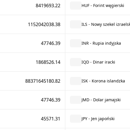
8419693.22
HUF - Forint węgierski
1152042038.38
ILS - Nowy szekel izraels
47746.39
INR - Rupia indyjska
1868526.14
IQD - Dinar iracki
88371645180.82
ISK - Korona islandzka
47746.39
JMD - Dolar jamajski
45571.31
JPY - Jen japoński