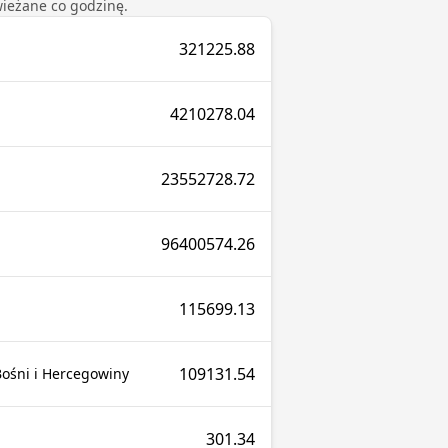
ieżane co godzinę.
321225.88
4210278.04
23552728.72
96400574.26
115699.13
109131.54
ośni i Hercegowiny
301.34