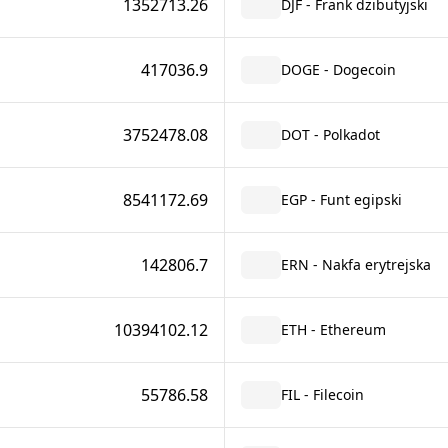
1352713.26
DJF - Frank dżibutyjski
417036.9
DOGE - Dogecoin
3752478.08
DOT - Polkadot
8541172.69
EGP - Funt egipski
142806.7
ERN - Nakfa erytrejska
10394102.12
ETH - Ethereum
55786.58
FIL - Filecoin