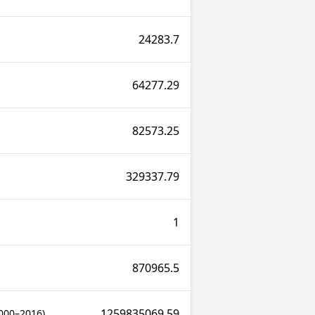
24283.7
64277.29
82573.25
329337.79
1
870965.5
1259835069.59
2000–2016)