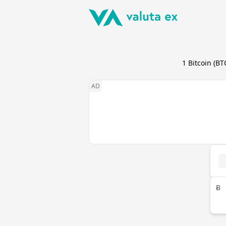
1
Bitcoin
(
BT
Ƀ