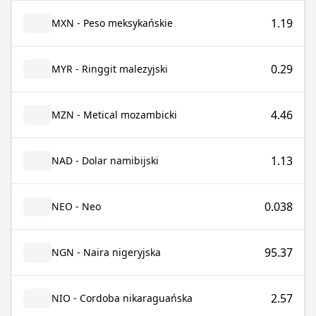
1.19
MXN - Peso meksykańskie
0.29
MYR - Ringgit malezyjski
4.46
MZN - Metical mozambicki
1.13
NAD - Dolar namibijski
0.038
NEO - Neo
95.37
NGN - Naira nigeryjska
2.57
NIO - Cordoba nikaraguańska