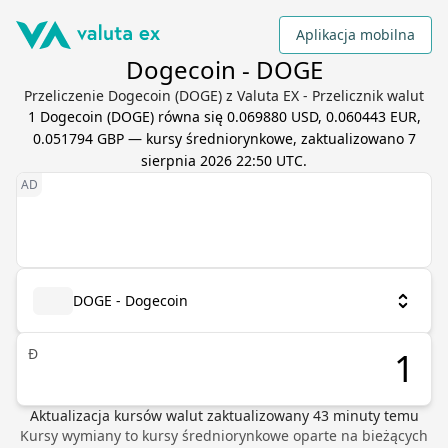
Aplikacja mobilna
Dogecoin - DOGE
Przeliczenie Dogecoin (DOGE) z Valuta EX - Przelicznik walut
1
Dogecoin
(
DOGE
) równa się
0.069880 USD, 0.060443 EUR,
0.051794 GBP
— kursy średniorynkowe, zaktualizowano
7
sierpnia 2026 22:50 UTC
.
DOGE - Dogecoin
Ð
Aktualizacja kursów walut
zaktualizowany
43
minuty temu
Kursy wymiany to kursy średniorynkowe oparte na bieżących