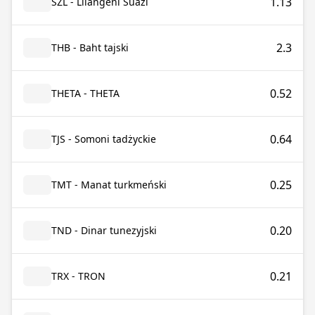
1.13
SZL - Lilangeni Suazi
2.3
THB - Baht tajski
0.52
THETA - THETA
0.64
TJS - Somoni tadżyckie
0.25
TMT - Manat turkmeński
0.20
TND - Dinar tunezyjski
0.21
TRX - TRON