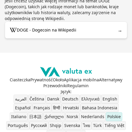
Jeśli chcesz uzyskać więcej informacji na temat DOGE
(Dogecoin), takich jak rodzaje monet lub banknotów, kraje
użytkowników lub historia waluty, zalecamy zajrzenie na
odpowiednią stronę Wikipedii.
→
DOGE - Dogecoin na Wikipedii
Ciasteczka
Prywatność
Około
Aplikacja mobilna
Alternatywy
Przewodniki
Regulamin
Język
:
العربية
Čeština
Dansk
Deutsch
Ελληνικά
English
Español
Français
हिन्दी
Hrvatski
Bahasa Indonesia
Italiano
日本語
ქართული
Norsk
Nederlands
Polskie
Português
Pусский
Shqip
Svenska
ไทย
Türk
Tiếng Việt