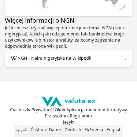
Więcej informacji o NGN
Jeśli chcesz uzyskać więcej informacji na temat NGN (Naira
nigeryjska), takich jak rodzaje monet lub banknotów, kraje
użytkowników lub historia waluty, zalecamy zajrzenie na
odpowiednią stronę Wikipedii.
→
NGN - Naira nigeryjska na Wikipedii
Ciasteczka
Prywatność
Około
Aplikacja mobilna
Alternatywy
Przewodniki
Regulamin
Język
:
العربية
Čeština
Dansk
Deutsch
Ελληνικά
English