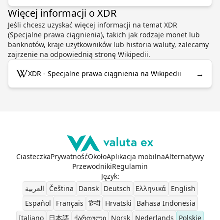
Więcej informacji o XDR
Jeśli chcesz uzyskać więcej informacji na temat XDR
(Specjalne prawa ciągnienia), takich jak rodzaje monet lub
banknotów, kraje użytkowników lub historia waluty, zalecamy
zajrzenie na odpowiednią stronę Wikipedii.
→
XDR - Specjalne prawa ciągnienia na Wikipedii
Ciasteczka
Prywatność
Około
Aplikacja mobilna
Alternatywy
Przewodniki
Regulamin
Język
:
العربية
Čeština
Dansk
Deutsch
Ελληνικά
English
Español
Français
हिन्दी
Hrvatski
Bahasa Indonesia
Italiano
日本語
ქართული
Norsk
Nederlands
Polskie