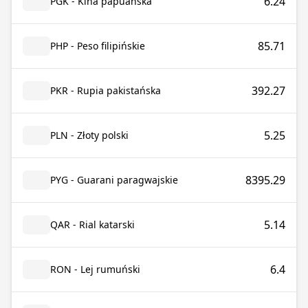
6.24
PGK - Kina papuańska
85.71
PHP - Peso filipińskie
392.27
PKR - Rupia pakistańska
5.25
PLN - Złoty polski
8395.29
PYG - Guarani paragwajskie
5.14
QAR - Rial katarski
6.4
RON - Lej rumuński