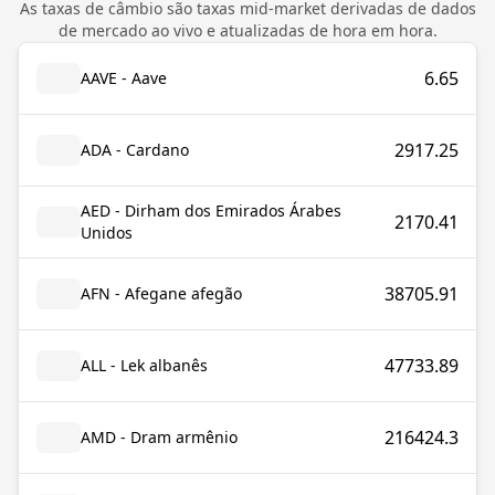
As taxas de câmbio são taxas mid-market derivadas de dados
de mercado ao vivo e atualizadas de hora em hora.
6.65
AAVE - Aave
2917.25
ADA - Cardano
AED - Dirham dos Emirados Árabes
2170.41
Unidos
38705.91
AFN - Afegane afegão
47733.89
ALL - Lek albanês
216424.3
AMD - Dram armênio