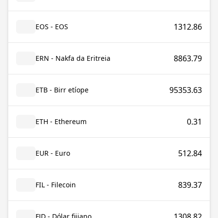
1312.86
EOS - EOS
8863.79
ERN - Nakfa da Eritreia
95353.63
ETB - Birr etíope
0.31
ETH - Ethereum
512.84
EUR - Euro
839.37
FIL - Filecoin
1308.82
FJD - Dólar fijiano