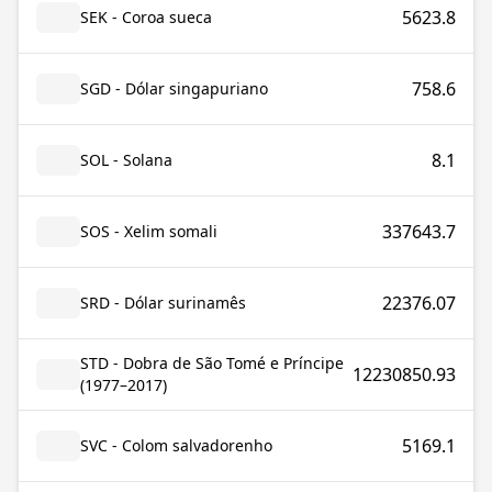
5623.8
SEK - Coroa sueca
758.6
SGD - Dólar singapuriano
8.1
SOL - Solana
337643.7
SOS - Xelim somali
22376.07
SRD - Dólar surinamês
STD - Dobra de São Tomé e Príncipe
12230850.93
(1977–2017)
5169.1
SVC - Colom salvadorenho