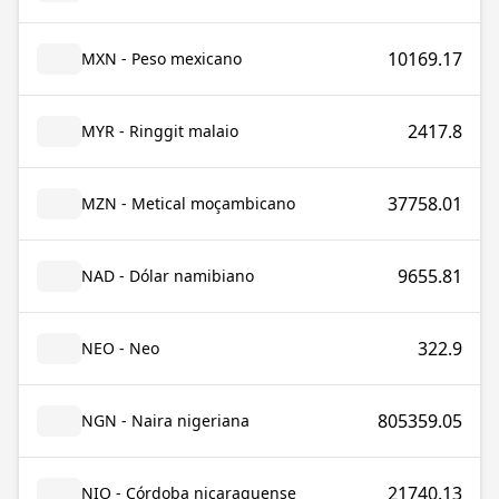
10169.17
MXN - Peso mexicano
2417.8
MYR - Ringgit malaio
37758.01
MZN - Metical moçambicano
9655.81
NAD - Dólar namibiano
322.9
NEO - Neo
805359.05
NGN - Naira nigeriana
21740.13
NIO - Córdoba nicaraguense