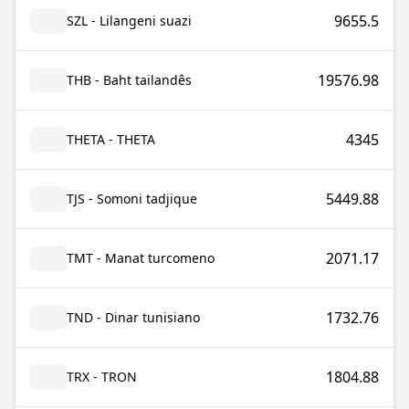
9655.5
SZL - Lilangeni suazi
19576.98
THB - Baht tailandês
4345
THETA - THETA
5449.88
TJS - Somoni tadjique
2071.17
TMT - Manat turcomeno
1732.76
TND - Dinar tunisiano
1804.88
TRX - TRON