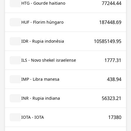
77244.44
HTG - Gourde haitiano
187448.69
HUF - Florim húngaro
10585149.95
IDR - Rupia indonésia
1777.31
ILS - Novo shekel israelense
438.94
IMP - Libra manesa
56323.21
INR - Rupia indiana
17380
IOTA - IOTA