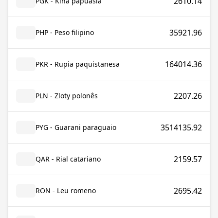
2610.14
PGK - Kina papuásia
35921.96
PHP - Peso filipino
164014.36
PKR - Rupia paquistanesa
2207.26
PLN - Zloty polonês
3514135.92
PYG - Guarani paraguaio
2159.57
QAR - Rial catariano
2695.42
RON - Leu romeno