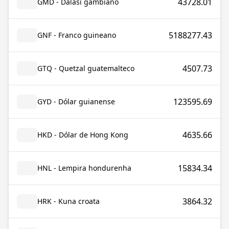
43728.01
GMD - Dalasi gambiano
5188277.43
GNF - Franco guineano
4507.73
GTQ - Quetzal guatemalteco
123595.69
GYD - Dólar guianense
4635.66
HKD - Dólar de Hong Kong
15834.34
HNL - Lempira hondurenha
3864.32
HRK - Kuna croata