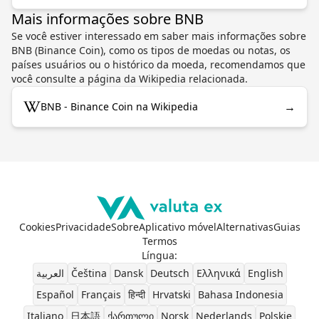
Mais informações sobre BNB
Se você estiver interessado em saber mais informações sobre
BNB (Binance Coin), como os tipos de moedas ou notas, os
países usuários ou o histórico da moeda, recomendamos que
você consulte a página da Wikipedia relacionada.
→
BNB - Binance Coin na Wikipedia
Cookies
Privacidade
Sobre
Aplicativo móvel
Alternativas
Guias
Termos
Língua
:
العربية
Čeština
Dansk
Deutsch
Ελληνικά
English
Español
Français
हिन्दी
Hrvatski
Bahasa Indonesia
Italiano
日本語
ქართული
Norsk
Nederlands
Polskie