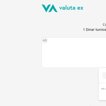
C
1
Dinar tunisi
.ت