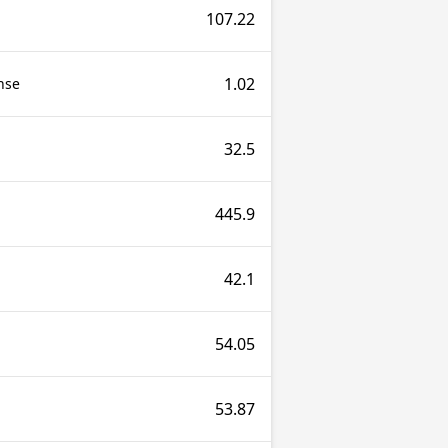
107.22
1.02
nse
32.5
445.9
42.1
54.05
53.87