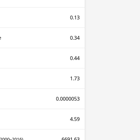
0.13
0.34
e
0.44
1.73
0.0000053
4.59
6691.63
(2000–2016)