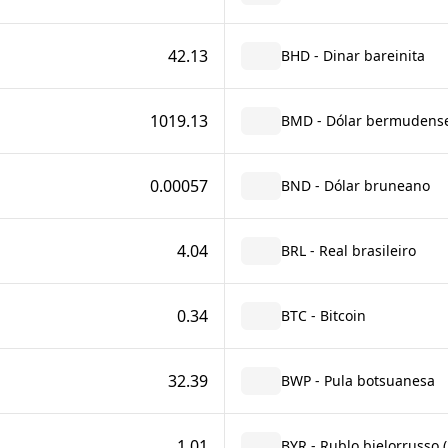
42.13
BHD - Dinar bareinita
1019.13
BMD - Dólar bermudens
0.00057
BND - Dólar bruneano
4.04
BRL - Real brasileiro
0.34
BTC - Bitcoin
32.39
BWP - Pula botsuanesa
1.01
BYR - Rublo bielorrusso 