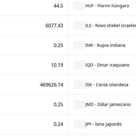
44.5
HUF - Florim húngaro
6077.43
ILS - Novo shekel israele
0.25
INR - Rupia indiana
10.19
IQD - Dinar iraquiano
469626.14
ISK - Coroa islandesa
0.25
JMD - Dólar jamaicano
0.24
JPY - Iene japonês