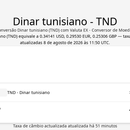
Dinar tunisiano - TND
onversão Dinar tunisiano (TND) com Valuta EX - Conversor de Moed
ano
(
TND
) equivale a
0.34141 USD, 0.29530 EUR, 0.25306 GBP
— taxa
atualizadas
8 de agosto de 2026 às 11:50 UTC
.
TND - Dinar tunisiano
د
Taxa de câmbio actualizada
atualizada há
51
minutos