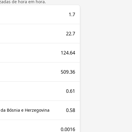
izadas de hora em hora.
1.7
22.7
124.64
509.36
0.61
0.58
 da Bósnia e Herzegovina
0.0016