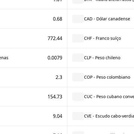
0.68
CAD - Dólar canadense
772.44
CHF - Franco suíço
0.0079
enas
CLP - Peso chileno
2.3
COP - Peso colombiano
154.73
CUC - Peso cubano conve
9.04
CVE - Escudo cabo-verdi