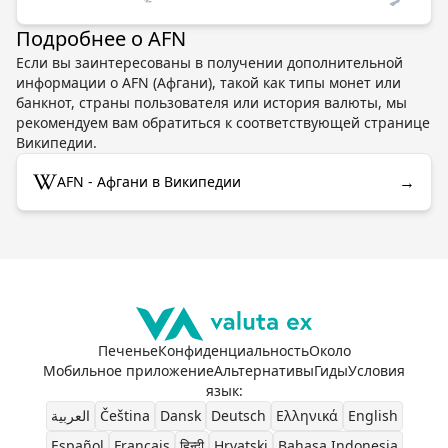
Подробнее о AFN
Если вы заинтересованы в получении дополнительной
информации о AFN (Афгани), такой как типы монет или
банкнот, страны пользователя или история валюты, мы
рекомендуем вам обратиться к соответствующей странице
Википедии.
→
AFN - Афгани в Википедии
Печенье
Конфиденциальность
Около
Мобильное приложение
Альтернативы
Гиды
Условия
язык
:
العربية
Čeština
Dansk
Deutsch
Ελληνικά
English
Español
Français
हिन्दी
Hrvatski
Bahasa Indonesia