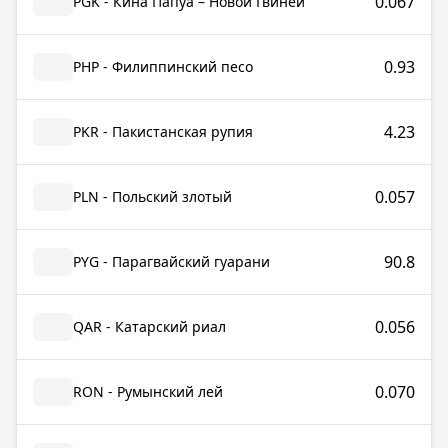
0.067
PGK - Кина Папуа – Новой Гвинеи
0.93
PHP - Филиппинский песо
4.23
PKR - Пакистанская рупия
0.057
PLN - Польский злотый
90.8
PYG - Парагвайский гуарани
0.056
QAR - Катарский риал
0.070
RON - Румынский лей