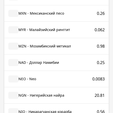
0.26
MXN - Мексиканский песо
0.062
MYR - Малайзийский ринггит
0.98
MZN - Мозамбикский метикал
0.25
NAD - Доллар Намибии
0.0083
NEO - Neo
20.81
NGN - Нигерийская найра
0.56
NIO - Никарагуанская кордоба