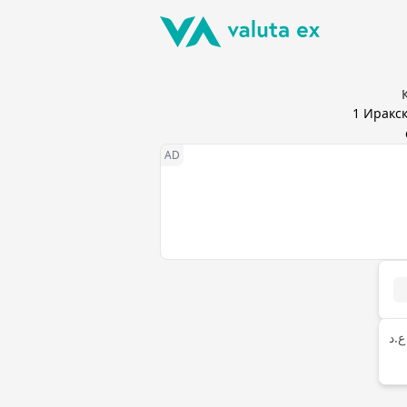
1
Иракс
ع.د