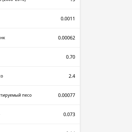
0.0011
р
0.00062
анк
0.70
2.4
со
0.00077
ртируемый песо
0.073
е