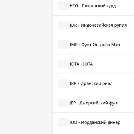
HTG - Гаитянский гурд
IDR - Индонезийская рупия
IMP - Фунт Острова Мэн
IOTA - IOTA
IRR - Иранский риал
JEP - Джерсийский фунт
JOD - Иорданский динар