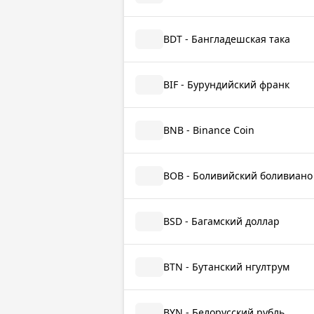
BDT - Бангладешская така
BIF - Бурундийский франк
BNB - Binance Coin
BOB - Боливийский боливиано
BSD - Багамский доллар
BTN - Бутанский нгултрум
BYN - Белорусский рубль