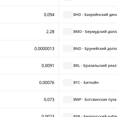
0.094
BHD - Бахрейнский дин
2.28
BMD - Бермудский долл
0.0000013
BND - Брунейский долл
0.0091
BRL - Бразильский реал
0.00076
BTC - Биткойн
0.073
BWP - Ботсванская пула
0.0023
BYR - Белорусский рубль