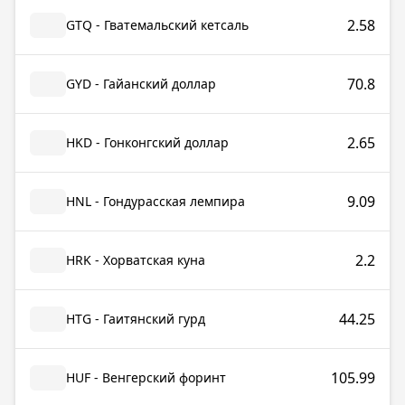
2.58
GTQ - Гватемальский кетсаль
70.8
GYD - Гайанский доллар
2.65
HKD - Гонконгский доллар
9.09
HNL - Гондурасская лемпира
2.2
HRK - Хорватская куна
44.25
HTG - Гаитянский гурд
105.99
HUF - Венгерский форинт