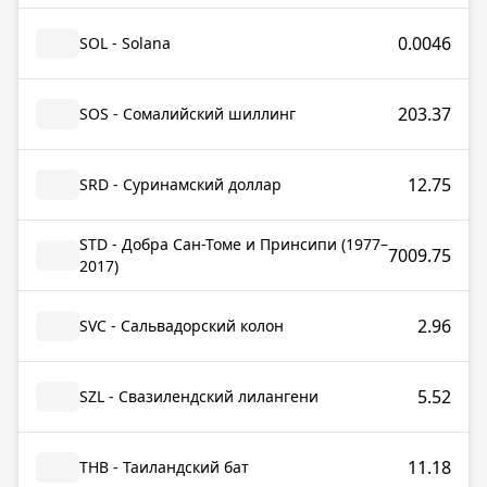
0.0046
SOL - Solana
203.37
SOS - Сомалийский шиллинг
12.75
SRD - Суринамский доллар
STD - Добра Сан-Томе и Принсипи (1977–
7009.75
2017)
2.96
SVC - Сальвадорский колон
5.52
SZL - Свазилендский лилангени
11.18
THB - Таиландский бат