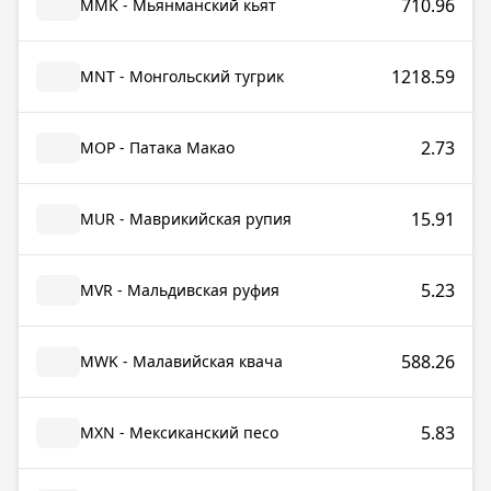
710.96
MMK - Мьянманский кьят
1218.59
MNT - Монгольский тугрик
2.73
MOP - Патака Макао
15.91
MUR - Маврикийская рупия
5.23
MVR - Мальдивская руфия
588.26
MWK - Малавийская квача
5.83
MXN - Мексиканский песо