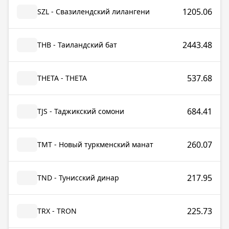
1205.06
SZL - Свазилендский лилангени
2443.48
THB - Таиландский бат
537.68
THETA - THETA
684.41
TJS - Таджикский сомони
260.07
TMT - Новый туркменский манат
217.95
TND - Тунисский динар
225.73
TRX - TRON