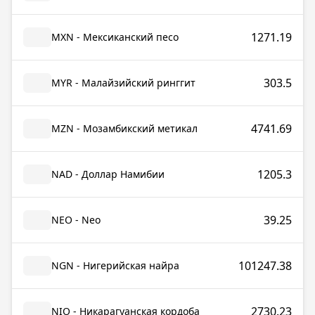
1271.19
MXN - Мексиканский песо
303.5
MYR - Малайзийский ринггит
4741.69
MZN - Мозамбикский метикал
1205.3
NAD - Доллар Намибии
39.25
NEO - Neo
101247.38
NGN - Нигерийская найра
2730.23
NIO - Никарагуанская кордоба