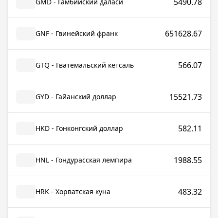
5490.78
GMD - Гамбийский даласи
651628.67
GNF - Гвинейский франк
566.07
GTQ - Гватемальский кетсаль
15521.73
GYD - Гайанский доллар
582.11
HKD - Гонконгский доллар
1988.55
HNL - Гондурасская лемпира
483.32
HRK - Хорватская куна