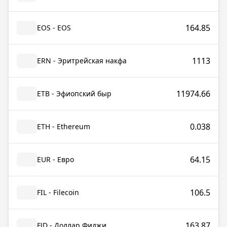
164.85
EOS - EOS
1113
ERN - Эритрейская накфа
11974.66
ETB - Эфиопский быр
0.038
ETH - Ethereum
64.15
EUR - Евро
106.5
FIL - Filecoin
163.87
FJD - Доллар Фиджи