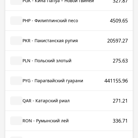
327.87
PGK - Кина Папуа – Новой Гвинеи
4509.65
PHP - Филиппинский песо
20597.27
PKR - Пакистанская рупия
275.63
PLN - Польский злотый
441155.96
PYG - Парагвайский гуарани
271.21
QAR - Катарский риал
336.71
RON - Румынский лей