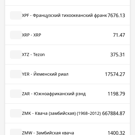
7676.13
XPF - Французский тихоокеанский франк
71.47
XRP - XRP
375.31
XTZ - Tezon
17574.27
YER - Йеменский риал
1198.79
ZAR - Южноафриканский рэнд
667884.87
ZMK - Квача (замбийская) (1968–2012)
1400.32
ZMW - Замбийская квача