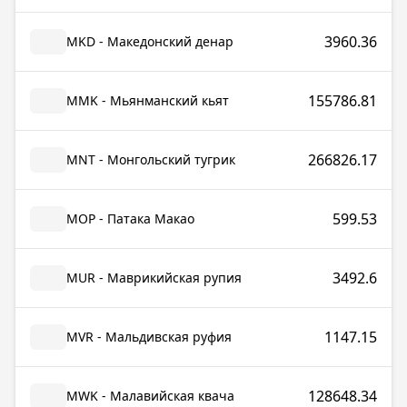
3960.36
MKD - Македонский денар
155786.81
MMK - Мьянманский кьят
266826.17
MNT - Монгольский тугрик
599.53
MOP - Патака Макао
3492.6
MUR - Маврикийская рупия
1147.15
MVR - Мальдивская руфия
128648.34
MWK - Малавийская квача