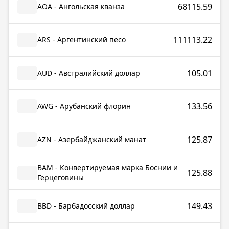
68115.59
AOA - Ангольская кванза
111113.22
ARS - Аргентинский песо
105.01
AUD - Австралийский доллар
133.56
AWG - Арубанский флорин
125.87
AZN - Азербайджанский манат
BAM - Конвертируемая марка Боснии и
125.88
Герцеговины
149.43
BBD - Барбадосский доллар