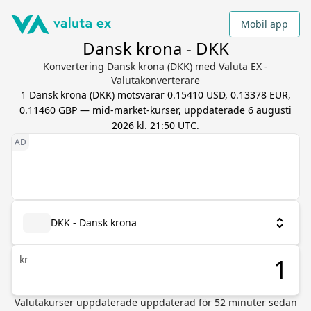
Mobil app
Dansk krona - DKK
Konvertering Dansk krona (DKK) med Valuta EX -
Valutakonverterare
1
Dansk krona
(
DKK
) motsvarar
0.15410 USD, 0.13378 EUR,
0.11460 GBP
— mid-market-kurser, uppdaterade
6 augusti
2026 kl. 21:50 UTC
.
DKK - Dansk krona
kr
Valutakurser uppdaterade
uppdaterad för
52
minuter sedan