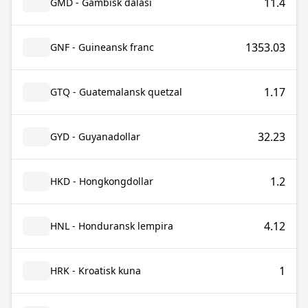
11.4
GMD - Gambisk dalasi
1353.03
GNF - Guineansk franc
1.17
GTQ - Guatemalansk quetzal
32.23
GYD - Guyanadollar
1.2
HKD - Hongkongdollar
4.12
HNL - Honduransk lempira
1
HRK - Kroatisk kuna