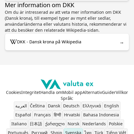
Mer information om DKK
Om du är intresserad av att veta mer information om DKK
(Dansk krona), till exempel typer av mynt eller sedlar,
användarländerna eller valutans historia, rekommenderar vi
att du besöker den relaterade Wikipedia-sidan.
→
DKK - Dansk krona på Wikipedia
Cookies
Integritet
Handla om
Mobil app
Alternativ
Guider
Villkor
Språk
:
العربية
Čeština
Dansk
Deutsch
Ελληνικά
English
Español
Français
हिन्दी
Hrvatski
Bahasa Indonesia
Italiano
日本語
ქართული
Norsk
Nederlands
Polskie
Português
Pусский
Shqip
Svenska
ไทย
Türk
Tiếng Việt