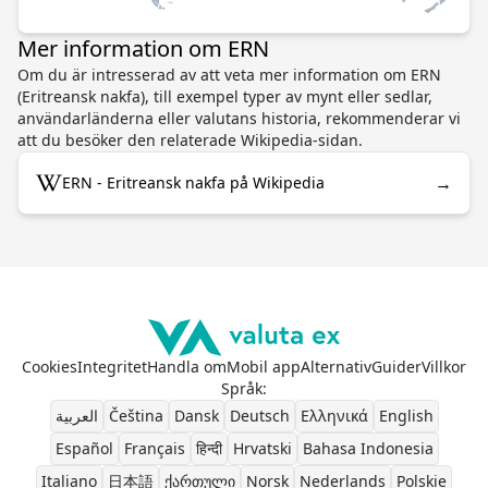
Mer information om ERN
Om du är intresserad av att veta mer information om ERN
(Eritreansk nakfa), till exempel typer av mynt eller sedlar,
användarländerna eller valutans historia, rekommenderar vi
att du besöker den relaterade Wikipedia-sidan.
→
ERN - Eritreansk nakfa på Wikipedia
Cookies
Integritet
Handla om
Mobil app
Alternativ
Guider
Villkor
Språk
:
العربية
Čeština
Dansk
Deutsch
Ελληνικά
English
Español
Français
हिन्दी
Hrvatski
Bahasa Indonesia
Italiano
日本語
ქართული
Norsk
Nederlands
Polskie