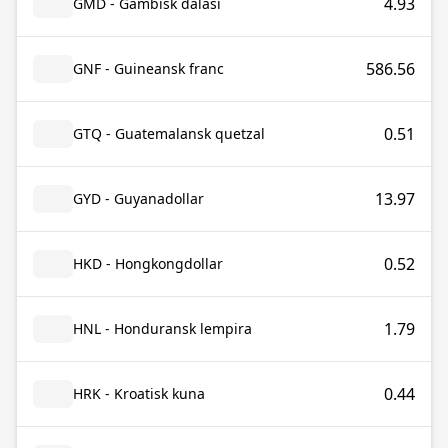
4.93
GMD - Gambisk dalasi
586.56
GNF - Guineansk franc
0.51
GTQ - Guatemalansk quetzal
13.97
GYD - Guyanadollar
0.52
HKD - Hongkongdollar
1.79
HNL - Honduransk lempira
0.44
HRK - Kroatisk kuna