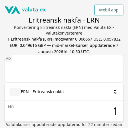
Mobil app
Eritreansk nakfa - ERN
Konvertering Eritreansk nakfa (ERN) med Valuta EX -
Valutakonverterare
1
Eritreansk nakfa
(
ERN
) motsvarar
0.066667 USD, 0.057832
EUR, 0.049616 GBP
— mid-market-kurser, uppdaterade
7
augusti 2026 kl. 10:50 UTC
.
ERN - Eritreansk nakfa
Nfk
Valutakurser uppdaterade
uppdaterad för
22
minuter sedan