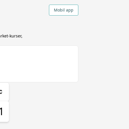
Mobil app
ket-kurser,