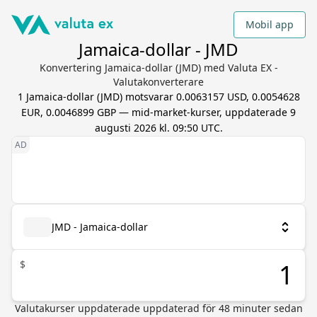
Mobil app
Jamaica-dollar - JMD
Konvertering Jamaica-dollar (JMD) med Valuta EX -
Valutakonverterare
1
Jamaica-dollar
(
JMD
) motsvarar
0.0063157 USD, 0.0054628
EUR, 0.0046899 GBP
— mid-market-kurser, uppdaterade
9
augusti 2026 kl. 09:50 UTC
.
JMD - Jamaica-dollar
$
Valutakurser uppdaterade
uppdaterad för
48
minuter sedan