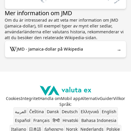
Mer information om JMD
Om du är intresserad av att veta mer information om JMD
(Jamaica-dollar), till exempel typer av mynt eller sedlar,
användarländerna eller valutans historia, rekommenderar vi
att du besöker den relaterade Wikipedia-sidan.
→
JMD - Jamaica-dollar på Wikipedia
Cookies
Integritet
Handla om
Mobil app
Alternativ
Guider
Villkor
Språk
:
العربية
Čeština
Dansk
Deutsch
Ελληνικά
English
Español
Français
हिन्दी
Hrvatski
Bahasa Indonesia
Italiano
日本語
ქართული
Norsk
Nederlands
Polskie