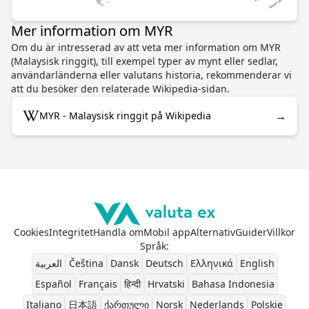
Mer information om MYR
Om du är intresserad av att veta mer information om MYR
(Malaysisk ringgit), till exempel typer av mynt eller sedlar,
användarländerna eller valutans historia, rekommenderar vi
att du besöker den relaterade Wikipedia-sidan.
→
MYR - Malaysisk ringgit på Wikipedia
Cookies
Integritet
Handla om
Mobil app
Alternativ
Guider
Villkor
Språk
:
العربية
Čeština
Dansk
Deutsch
Ελληνικά
English
Español
Français
हिन्दी
Hrvatski
Bahasa Indonesia
Italiano
日本語
ქართული
Norsk
Nederlands
Polskie