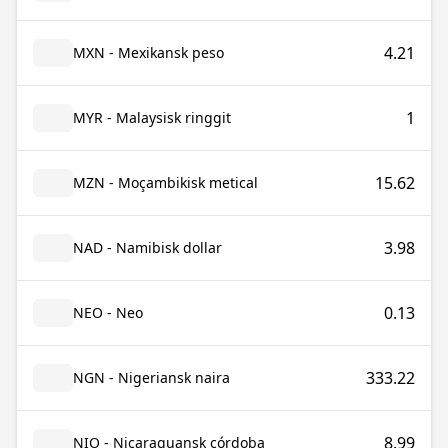
4.21
MXN - Mexikansk peso
1
MYR - Malaysisk ringgit
15.62
MZN - Moçambikisk metical
3.98
NAD - Namibisk dollar
0.13
NEO - Neo
333.22
NGN - Nigeriansk naira
8.99
NIO - Nicaraguansk córdoba