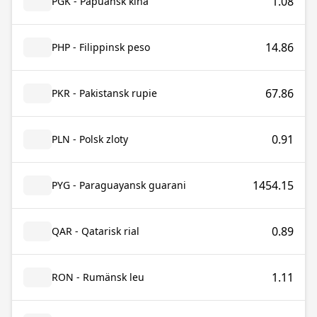
1.08
PGK - Papuansk kina
14.86
PHP - Filippinsk peso
67.86
PKR - Pakistansk rupie
0.91
PLN - Polsk zloty
1454.15
PYG - Paraguayansk guarani
0.89
QAR - Qatarisk rial
1.11
RON - Rumänsk leu