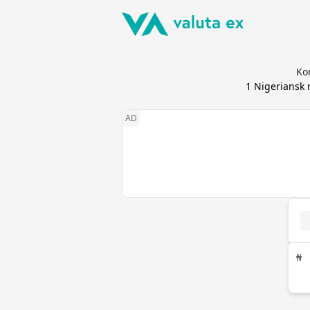
Ko
1
Nigeriansk 
₦