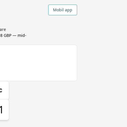
Mobil app
are
98 GBP
— mid-