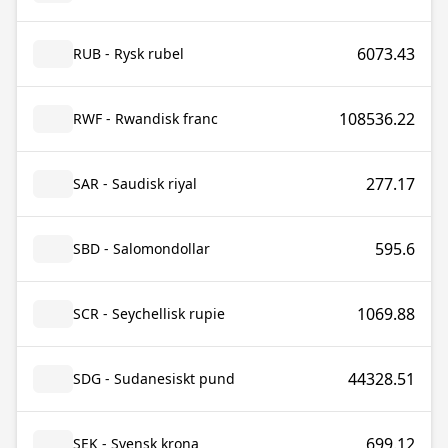
6073.43
RUB - Rysk rubel
108536.22
RWF - Rwandisk franc
277.17
SAR - Saudisk riyal
595.6
SBD - Salomondollar
1069.88
SCR - Seychellisk rupie
44328.51
SDG - Sudanesiskt pund
699.12
SEK - Svensk krona