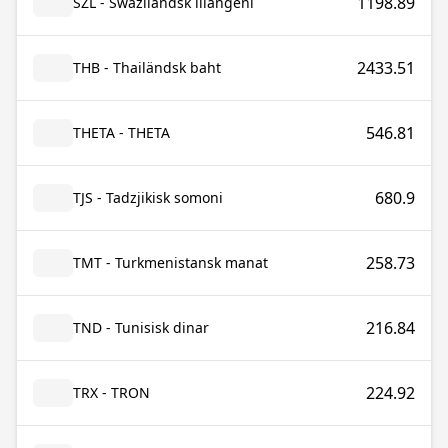
1198.89
SZL - Swaziländsk lilangeni
2433.51
THB - Thailändsk baht
546.81
THETA - THETA
680.9
TJS - Tadzjikisk somoni
258.73
TMT - Turkmenistansk manat
216.84
TND - Tunisisk dinar
224.92
TRX - TRON