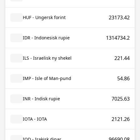
23173.42
HUF - Ungersk forint
1314734.2
IDR - Indonesisk rupie
221.44
ILS - Israelisk ny shekel
54.86
IMP - Isle of Man-pund
7025.63
INR - Indisk rupie
2121.26
IOTA - IOTA
96690.08
IQD - Irakisk dinar