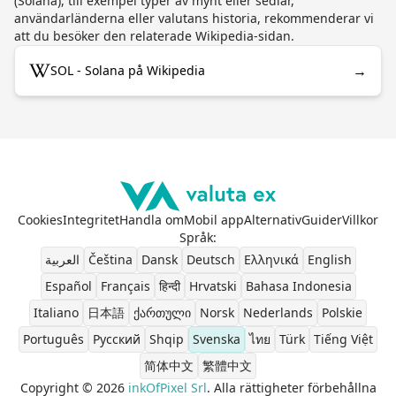
(Solana), till exempel typer av mynt eller sedlar,
användarländerna eller valutans historia, rekommenderar vi
att du besöker den relaterade Wikipedia-sidan.
→
SOL - Solana på Wikipedia
Cookies
Integritet
Handla om
Mobil app
Alternativ
Guider
Villkor
Språk
:
العربية
Čeština
Dansk
Deutsch
Ελληνικά
English
Español
Français
हिन्दी
Hrvatski
Bahasa Indonesia
Italiano
日本語
ქართული
Norsk
Nederlands
Polskie
Português
Pусский
Shqip
Svenska
ไทย
Türk
Tiếng Việt
简体中文
繁體中文
Copyright © 2026
inkOfPixel Srl
. Alla rättigheter förbehållna