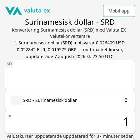
Mobil app
Surinamesisk dollar - SRD
Konvertering Surinamesisk dollar (SRD) med Valuta EX -
Valutakonverterare
1
Surinamesisk dollar
(
SRD
) motsvarar
0.026409 USD,
0.022842 EUR, 0.019575 GBP
— mid-market-kurser,
uppdaterade
7 augusti 2026 kl. 23:50 UTC
.
SRD - Surinamesisk dollar
$
Valutakurser uppdaterade
uppdaterad för
37
minuter sedan