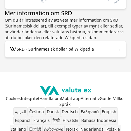
Mer information om SRD
Om du är intresserad av att veta mer information om SRD
(Surinamesisk dollar), till exempel typer av mynt eller sedlar,
användarländerna eller valutans historia, rekommenderar vi
att du besöker den relaterade Wikipedia-sidan.
→
SRD - Surinamesisk dollar på Wikipedia
Cookies
Integritet
Handla om
Mobil app
Alternativ
Guider
Villkor
Språk
:
العربية
Čeština
Dansk
Deutsch
Ελληνικά
English
Español
Français
हिन्दी
Hrvatski
Bahasa Indonesia
Italiano
日本語
ქართული
Norsk
Nederlands
Polskie