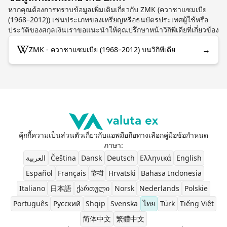
หากคุณต้องการทราบข้อมูลเพิ่มเติมเกี่ยวกับ ZMK (ควาชาแซมเบีย
(1968–2012)) เช่นประเภทของเหรียญหรือธนบัตรประเทศผู้ใช้หรือ
ประวัติของสกุลเงินเราขอแนะนำให้คุณปรึกษาหน้าวิกิพีเดียที่เกี่ยวข้อง
→
ZMK - ควาชาแซมเบีย (1968–2012) บนวิกิพีเดีย
คุ้กกี้
ความเป็นส่วนตัว
เกี่ยวกับ
แอพมือถือ
ทางเลือก
คู่มือ
ข้อกำหนด
ภาษา
:
العربية
Čeština
Dansk
Deutsch
Ελληνικά
English
Español
Français
हिन्दी
Hrvatski
Bahasa Indonesia
Italiano
日本語
ქართული
Norsk
Nederlands
Polskie
Português
Pусский
Shqip
Svenska
ไทย
Türk
Tiếng Việt
简体中文
繁體中文