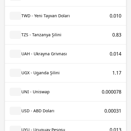
0.010
TWD - Yeni Tayvan Doları
0.83
TZS - Tanzanya Şilini
0.014
UAH - Ukrayna Grivnası
1.17
UGX - Uganda Şilini
0.000078
UNI - Uniswap
0.00031
USD - ABD Doları
0.013
UYU - Uruguay Pesosu