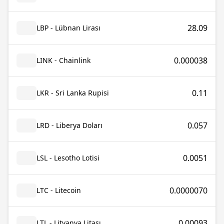
28.09
LBP - Lübnan Lirası
0.000038
LINK - Chainlink
0.11
LKR - Sri Lanka Rupisi
0.057
LRD - Liberya Doları
0.0051
LSL - Lesotho Lotisi
0.0000070
LTC - Litecoin
0.00093
LTL - Litvanya Litası