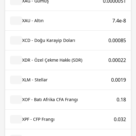
0.0000051
XAG - Gümüş
7.4e-8
XAU - Altın
0.00085
XCD - Doğu Karayip Doları
0.00022
XDR - Özel Çekme Hakkı (SDR)
0.0019
XLM - Stellar
0.18
XOF - Batı Afrika CFA Frangı
0.032
XPF - CFP Frangı