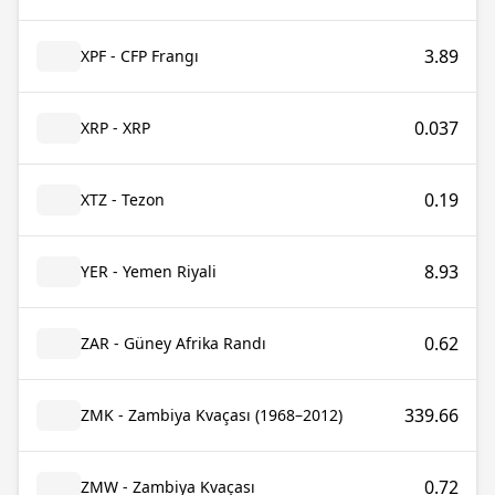
3.89
XPF - CFP Frangı
0.037
XRP - XRP
0.19
XTZ - Tezon
8.93
YER - Yemen Riyali
0.62
ZAR - Güney Afrika Randı
339.66
ZMK - Zambiya Kvaçası (1968–2012)
0.72
ZMW - Zambiya Kvaçası