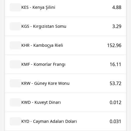
4.88
KES - Kenya Şilini
3.29
KGS - Kırgızistan Somu
152.96
KHR - Kamboçya Rieli
16.11
KMF - Komorlar Frangı
53.72
KRW - Güney Kore Wonu
0.012
KWD - Kuveyt Dinarı
0.031
KYD - Cayman Adaları Doları