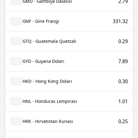
2.79
GMD - Gambiya Dalasisi
331.32
GNF - Gine Frangı
0.29
GTQ - Guatemala Quetzalı
7.89
GYD - Guyana Doları
0.30
HKD - Hong Kong Doları
1.01
HNL - Honduras Lempirası
0.25
HRK - Hırvatistan Kunası