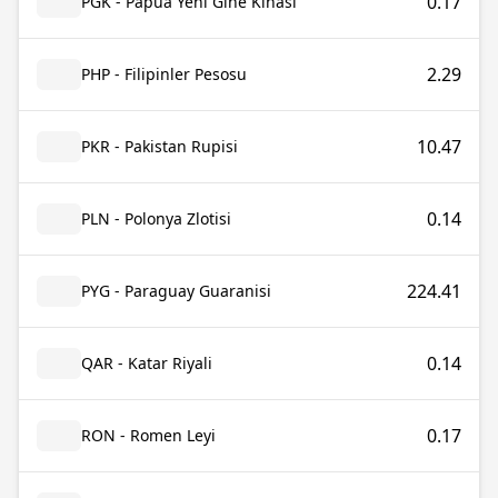
0.17
PGK - Papua Yeni Gine Kinası
2.29
PHP - Filipinler Pesosu
10.47
PKR - Pakistan Rupisi
0.14
PLN - Polonya Zlotisi
224.41
PYG - Paraguay Guaranisi
0.14
QAR - Katar Riyali
0.17
RON - Romen Leyi