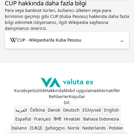
CUP hakkında daha fazla bilgi
Para veya banknot türleri, kullanıcı ülkeleri veya para
biriminin geçmişi gibi CUP (Küba Pesosu) hakkında daha fazla
bilgi edinmek istiyorsanız, ilgili Wikipedia sayfasına
danışmanızı öneririz.
→
CUP - Wikipedia'da Küba Pesosu
Kurabiye
Gizlilik
Hakkında
Mobil uygulama
Alternatifler
Rehberler
Koşullar
Dil
:
العربية
Čeština
Dansk
Deutsch
Ελληνικά
English
Español
Français
हिन्दी
Hrvatski
Bahasa Indonesia
Italiano
日本語
ქართული
Norsk
Nederlands
Polskie