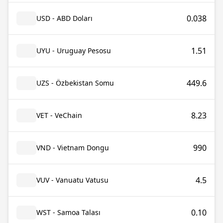
0.038
USD - ABD Doları
1.51
UYU - Uruguay Pesosu
449.6
UZS - Özbekistan Somu
8.23
VET - VeChain
990
VND - Vietnam Dongu
4.5
VUV - Vanuatu Vatusu
0.10
WST - Samoa Talası