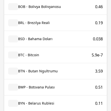
0.46
BOB - Bolivya Bolivyanosu
0.19
BRL - Brezilya Reali
0.038
BSD - Bahama Doları
5.9e-7
BTC - Bitcoin
3.59
BTN - Butan Ngultrumu
0.51
BWP - Botsvana Pulası
0.11
BYN - Belarus Rublesi