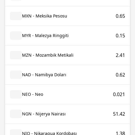
0.65
MXN - Meksika Pesosu
0.15
MYR - Malezya Ringgiti
2.41
MZN - Mozambik Metikali
0.62
NAD - Namibya Doları
0.021
NEO - Neo
51.42
NGN - Nijerya Nairası
1.38
NIO - Nikaragua Kordobası