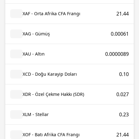
21.44
XAF - Orta Afrika CFA Frangı
0.00061
XAG - Gümüş
0.0000089
XAU - Altın
0.10
XCD - Doğu Karayip Doları
0.027
XDR - Özel Çekme Hakkı (SDR)
0.23
XLM - Stellar
21.44
XOF - Batı Afrika CFA Frangı