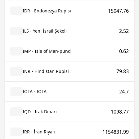
15047.76
IDR - Endonezya Rupisi
2.52
ILS - Yeni İsrail Şekeli
0.62
IMP - Isle of Man-pund
79.83
INR - Hindistan Rupisi
24.7
IOTA - IOTA
1098.77
IQD - Irak Dinarı
1154831.99
IRR - İran Riyali