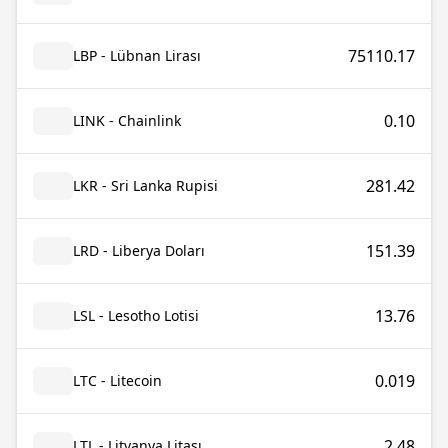
75110.17
LBP - Lübnan Lirası
0.10
LINK - Chainlink
281.42
LKR - Sri Lanka Rupisi
151.39
LRD - Liberya Doları
13.76
LSL - Lesotho Lotisi
0.019
LTC - Litecoin
2.48
LTL - Litvanya Litası