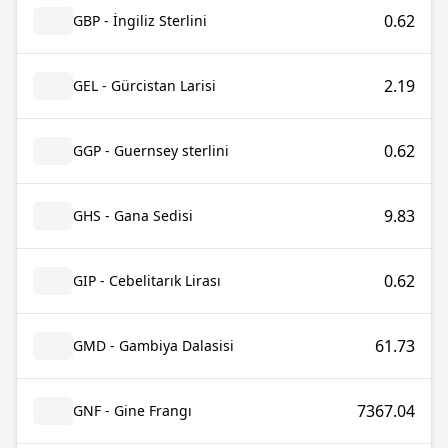
0.62
GBP - İngiliz Sterlini
2.19
GEL - Gürcistan Larisi
0.62
GGP - Guernsey sterlini
9.83
GHS - Gana Sedisi
0.62
GIP - Cebelitarık Lirası
61.73
GMD - Gambiya Dalasisi
7367.04
GNF - Gine Frangı