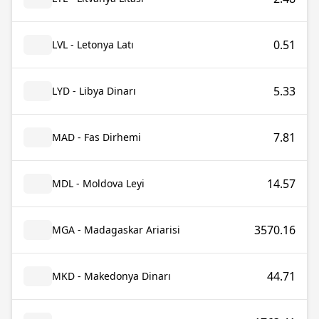
0.51
LVL - Letonya Latı
5.33
LYD - Libya Dinarı
7.81
MAD - Fas Dirhemi
14.57
MDL - Moldova Leyi
3570.16
MGA - Madagaskar Ariarisi
44.71
MKD - Makedonya Dinarı