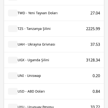
27.04
TWD - Yeni Tayvan Doları
2225.99
TZS - Tanzanya Şilini
37.53
UAH - Ukrayna Grivnası
3128.34
UGX - Uganda Şilini
0.20
UNI - Uniswap
0.84
USD - ABD Doları
33.72
UYU - Uruguay Pesosu