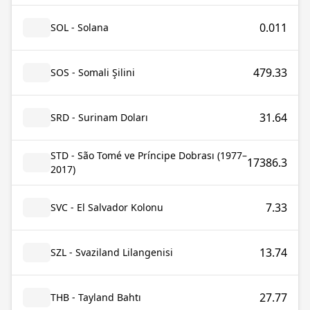
0.011
SOL - Solana
479.33
SOS - Somali Şilini
31.64
SRD - Surinam Doları
STD - São Tomé ve Príncipe Dobrası (1977–
17386.3
2017)
7.33
SVC - El Salvador Kolonu
13.74
SZL - Svaziland Lilangenisi
27.77
THB - Tayland Bahtı