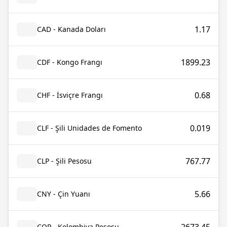
1.17
CAD - Kanada Doları
1899.23
CDF - Kongo Frangı
0.68
CHF - İsviçre Frangı
0.019
CLF - Şili Unidades de Fomento
767.77
CLP - Şili Pesosu
5.66
CNY - Çin Yuanı
COP - Kolombiya Pesosu