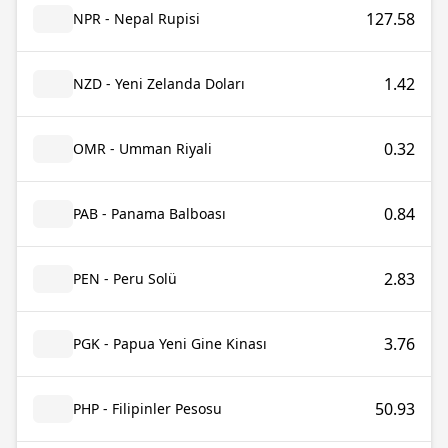
127.58
NPR - Nepal Rupisi
1.42
NZD - Yeni Zelanda Doları
0.32
OMR - Umman Riyali
0.84
PAB - Panama Balboası
2.83
PEN - Peru Solü
3.76
PGK - Papua Yeni Gine Kinası
50.93
PHP - Filipinler Pesosu