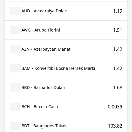
1.19
AUD - Avustralya Doları
1.51
AWG - Aruba Florini
1.42
AZN - Azerbaycan Manatı
1.42
BAM - Konvertibl Bosna Hersek Markı
1.68
BBD - Barbados Doları
0.0039
BCH - Bitcoin Cash
103.82
BDT - Bangladeş Takası