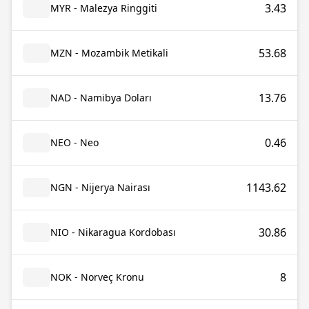
3.43
MYR - Malezya Ringgiti
53.68
MZN - Mozambik Metikali
13.76
NAD - Namibya Doları
0.46
NEO - Neo
1143.62
NGN - Nijerya Nairası
30.86
NIO - Nikaragua Kordobası
8
NOK - Norveç Kronu