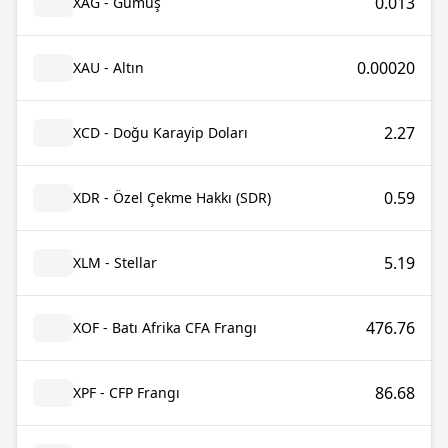
0.013
XAG - Gümüş
0.00020
XAU - Altın
2.27
XCD - Doğu Karayip Doları
0.59
XDR - Özel Çekme Hakkı (SDR)
5.19
XLM - Stellar
476.76
XOF - Batı Afrika CFA Frangı
86.68
XPF - CFP Frangı