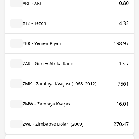
0.80
XRP - XRP
4.32
XTZ - Tezon
198.97
YER - Yemen Riyali
13.7
ZAR - Güney Afrika Randı
7561
ZMK - Zambiya Kvaçası (1968–2012)
16.01
ZMW - Zambiya Kvaçası
270.47
ZWL - Zimbabve Doları (2009)