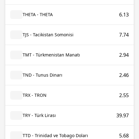
6.13
THETA - THETA
7.74
TJS - Tacikistan Somonisi
2.94
TMT - Türkmenistan Manatı
2.46
TND - Tunus Dinarı
2.55
TRX - TRON
39.97
TRY - Türk Lirası
5.68
TTD - Trinidad ve Tobago Doları