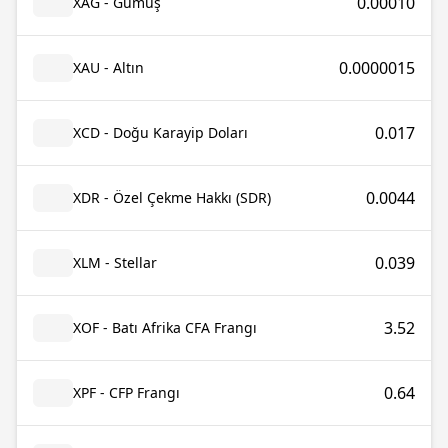
0.00010
XAG - Gümüş
0.0000015
XAU - Altın
0.017
XCD - Doğu Karayip Doları
0.0044
XDR - Özel Çekme Hakkı (SDR)
0.039
XLM - Stellar
3.52
XOF - Batı Afrika CFA Frangı
0.64
XPF - CFP Frangı