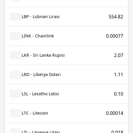
554.82
LBP - Lübnan Lirası
0.00077
LINK - Chainlink
2.07
LKR - Sri Lanka Rupisi
1.11
LRD - Liberya Doları
0.10
LSL - Lesotho Lotisi
0.00014
LTC - Litecoin
0.018
LTL - Litvanya Litası