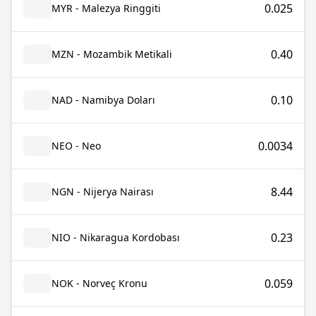
0.025
MYR - Malezya Ringgiti
0.40
MZN - Mozambik Metikali
0.10
NAD - Namibya Doları
0.0034
NEO - Neo
8.44
NGN - Nijerya Nairası
0.23
NIO - Nikaragua Kordobası
0.059
NOK - Norveç Kronu