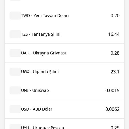
0.20
TWD - Yeni Tayvan Doları
16.44
TZS - Tanzanya Şilini
0.28
UAH - Ukrayna Grivnası
23.1
UGX - Uganda Şilini
0.0015
UNI - Uniswap
0.0062
USD - ABD Doları
0.25
UYU - Uruguay Pesosu