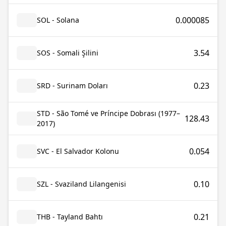
0.000085
SOL - Solana
3.54
SOS - Somali Şilini
0.23
SRD - Surinam Doları
STD - São Tomé ve Príncipe Dobrası (1977–
128.43
2017)
0.054
SVC - El Salvador Kolonu
0.10
SZL - Svaziland Lilangenisi
0.21
THB - Tayland Bahtı