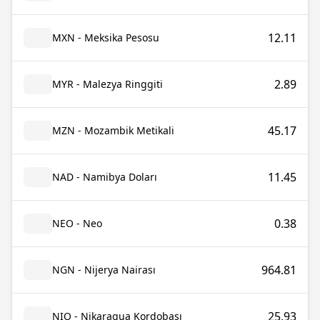
12.11
MXN - Meksika Pesosu
2.89
MYR - Malezya Ringgiti
45.17
MZN - Mozambik Metikali
11.45
NAD - Namibya Doları
0.38
NEO - Neo
964.81
NGN - Nijerya Nairası
25.93
NIO - Nikaragua Kordobası