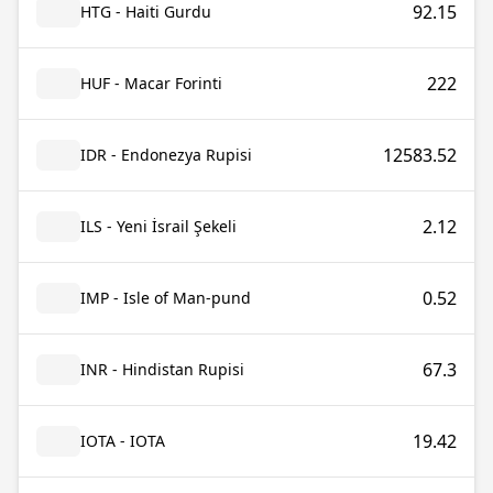
92.15
HTG - Haiti Gurdu
222
HUF - Macar Forinti
12583.52
IDR - Endonezya Rupisi
2.12
ILS - Yeni İsrail Şekeli
0.52
IMP - Isle of Man-pund
67.3
INR - Hindistan Rupisi
19.42
IOTA - IOTA