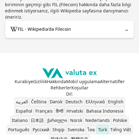
biriminin geçmişi gibi FIL (Filecoin) hakkında daha fazla bilgi
edinmek istiyorsanız, ilgili Wikipedia sayfasına danışmanızı
öneririz.
→
FIL - Wikipedia'da Filecoin
Kurabiye
Gizlilik
Hakkında
Mobil uygulama
Alternatifler
Rehberler
Koşullar
Dil
:
العربية
Čeština
Dansk
Deutsch
Ελληνικά
English
Español
Français
हिन्दी
Hrvatski
Bahasa Indonesia
Italiano
日本語
ქართული
Norsk
Nederlands
Polskie
Português
Pусский
Shqip
Svenska
ไทย
Türk
Tiếng Việt
简体中文
繁體中文