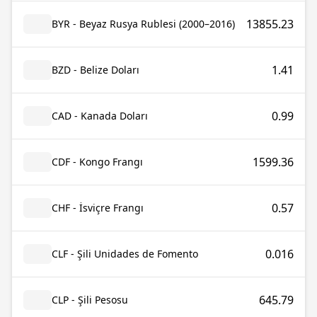
13855.23
BYR - Beyaz Rusya Rublesi (2000–2016)
1.41
BZD - Belize Doları
0.99
CAD - Kanada Doları
1599.36
CDF - Kongo Frangı
0.57
CHF - İsviçre Frangı
0.016
CLF - Şili Unidades de Fomento
645.79
CLP - Şili Pesosu