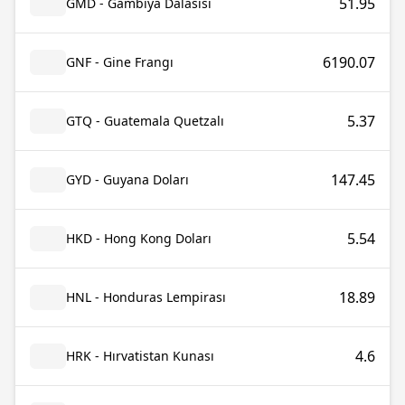
51.95
GMD - Gambiya Dalasisi
6190.07
GNF - Gine Frangı
5.37
GTQ - Guatemala Quetzalı
147.45
GYD - Guyana Doları
5.54
HKD - Hong Kong Doları
18.89
HNL - Honduras Lempirası
4.6
HRK - Hırvatistan Kunası