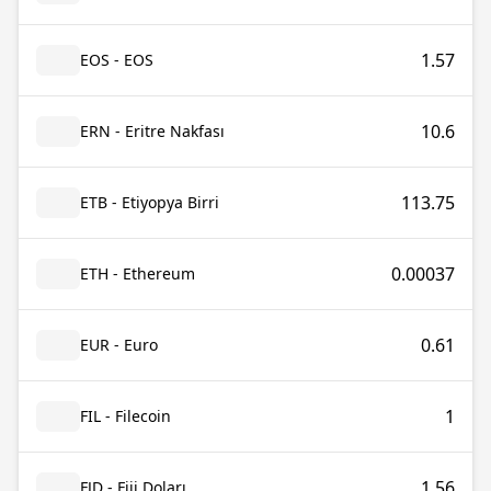
1.57
EOS - EOS
10.6
ERN - Eritre Nakfası
113.75
ETB - Etiyopya Birri
0.00037
ETH - Ethereum
0.61
EUR - Euro
1
FIL - Filecoin
1.56
FJD - Fiji Doları