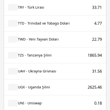
33.71
TRY - Türk Lirası
4.77
TTD - Trinidad ve Tobago Doları
22.79
TWD - Yeni Tayvan Doları
1865.94
TZS - Tanzanya Şilini
31.56
UAH - Ukrayna Grivnası
2625.46
UGX - Uganda Şilini
0.18
UNI - Uniswap