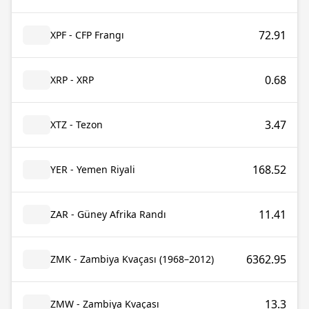
72.91
XPF - CFP Frangı
0.68
XRP - XRP
3.47
XTZ - Tezon
168.52
YER - Yemen Riyali
11.41
ZAR - Güney Afrika Randı
6362.95
ZMK - Zambiya Kvaçası (1968–2012)
13.3
ZMW - Zambiya Kvaçası