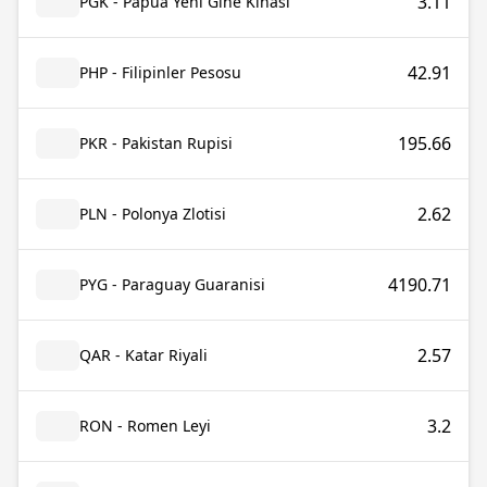
3.11
PGK - Papua Yeni Gine Kinası
42.91
PHP - Filipinler Pesosu
195.66
PKR - Pakistan Rupisi
2.62
PLN - Polonya Zlotisi
4190.71
PYG - Paraguay Guaranisi
2.57
QAR - Katar Riyali
3.2
RON - Romen Leyi