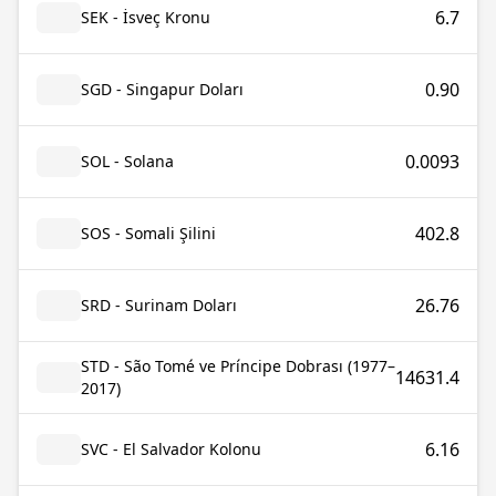
6.7
SEK - İsveç Kronu
0.90
SGD - Singapur Doları
0.0093
SOL - Solana
402.8
SOS - Somali Şilini
26.76
SRD - Surinam Doları
STD - São Tomé ve Príncipe Dobrası (1977–
14631.4
2017)
6.16
SVC - El Salvador Kolonu