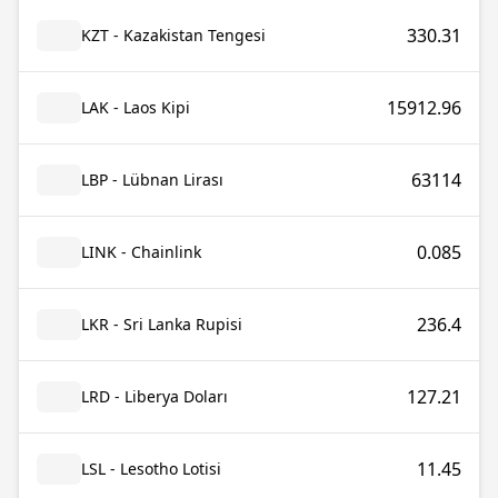
330.31
KZT - Kazakistan Tengesi
15912.96
LAK - Laos Kipi
63114
LBP - Lübnan Lirası
0.085
LINK - Chainlink
236.4
LKR - Sri Lanka Rupisi
127.21
LRD - Liberya Doları
11.45
LSL - Lesotho Lotisi