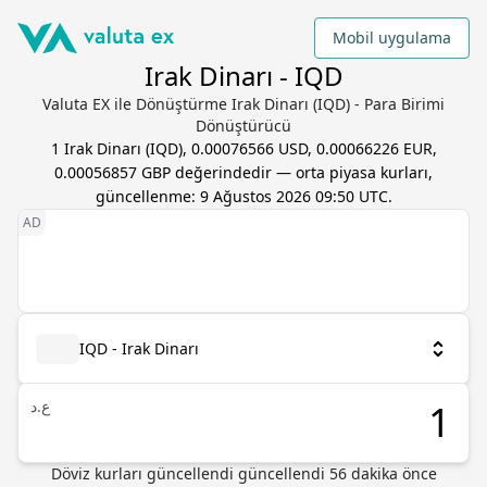
Mobil uygulama
Irak Dinarı - IQD
Valuta EX ile Dönüştürme Irak Dinarı (IQD) - Para Birimi
Dönüştürücü
1
Irak Dinarı
(
IQD
),
0.00076566 USD, 0.00066226 EUR,
0.00056857 GBP
değerindedir — orta piyasa kurları,
güncellenme:
9 Ağustos 2026 09:50 UTC
.
IQD - Irak Dinarı
ع.د
Döviz kurları güncellendi güncellendi 56 dakika önce