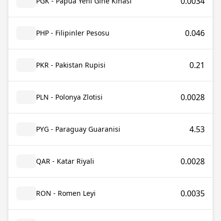
0.0034
PGK - Papua Yeni Gine Kinası
0.046
PHP - Filipinler Pesosu
0.21
PKR - Pakistan Rupisi
0.0028
PLN - Polonya Zlotisi
4.53
PYG - Paraguay Guaranisi
0.0028
QAR - Katar Riyali
0.0035
RON - Romen Leyi