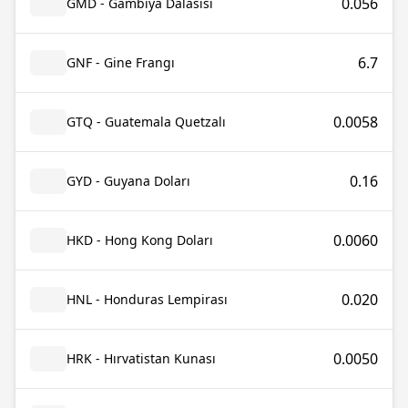
0.056
GMD - Gambiya Dalasisi
6.7
GNF - Gine Frangı
0.0058
GTQ - Guatemala Quetzalı
0.16
GYD - Guyana Doları
0.0060
HKD - Hong Kong Doları
0.020
HNL - Honduras Lempirası
0.0050
HRK - Hırvatistan Kunası