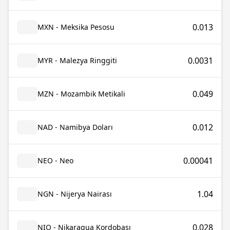
0.013
MXN - Meksika Pesosu
0.0031
MYR - Malezya Ringgiti
0.049
MZN - Mozambik Metikali
0.012
NAD - Namibya Doları
0.00041
NEO - Neo
1.04
NGN - Nijerya Nairası
0.028
NIO - Nikaragua Kordobası