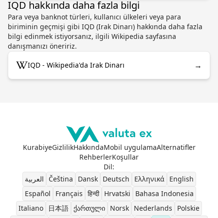
IQD hakkında daha fazla bilgi
Para veya banknot türleri, kullanıcı ülkeleri veya para
biriminin geçmişi gibi IQD (Irak Dinarı) hakkında daha fazla
bilgi edinmek istiyorsanız, ilgili Wikipedia sayfasına
danışmanızı öneririz.
→
IQD - Wikipedia'da Irak Dinarı
Kurabiye
Gizlilik
Hakkında
Mobil uygulama
Alternatifler
Rehberler
Koşullar
Dil
:
العربية
Čeština
Dansk
Deutsch
Ελληνικά
English
Español
Français
हिन्दी
Hrvatski
Bahasa Indonesia
Italiano
日本語
ქართული
Norsk
Nederlands
Polskie