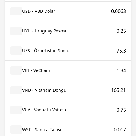
0.0063
USD - ABD Doları
0.25
UYU - Uruguay Pesosu
75.3
UZS - Özbekistan Somu
1.34
VET - VeChain
165.21
VND - Vietnam Dongu
0.75
VUV - Vanuatu Vatusu
0.017
WST - Samoa Talası