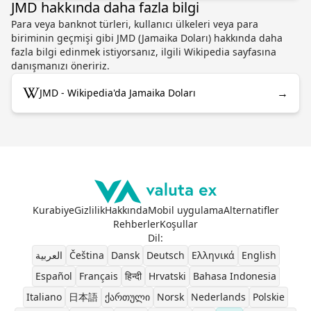
JMD hakkında daha fazla bilgi
Para veya banknot türleri, kullanıcı ülkeleri veya para
biriminin geçmişi gibi JMD (Jamaika Doları) hakkında daha
fazla bilgi edinmek istiyorsanız, ilgili Wikipedia sayfasına
danışmanızı öneririz.
→
JMD - Wikipedia'da Jamaika Doları
Kurabiye
Gizlilik
Hakkında
Mobil uygulama
Alternatifler
Rehberler
Koşullar
Dil
:
العربية
Čeština
Dansk
Deutsch
Ελληνικά
English
Español
Français
हिन्दी
Hrvatski
Bahasa Indonesia
Italiano
日本語
ქართული
Norsk
Nederlands
Polskie