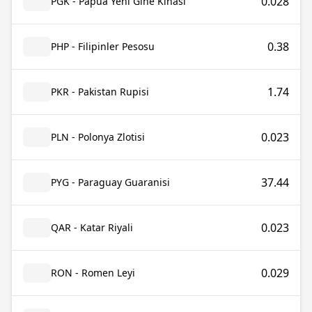
0.028
PGK - Papua Yeni Gine Kinası
0.38
PHP - Filipinler Pesosu
1.74
PKR - Pakistan Rupisi
0.023
PLN - Polonya Zlotisi
37.44
PYG - Paraguay Guaranisi
0.023
QAR - Katar Riyali
0.029
RON - Romen Leyi