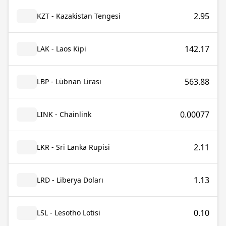
2.95
KZT - Kazakistan Tengesi
142.17
LAK - Laos Kipi
563.88
LBP - Lübnan Lirası
0.00077
LINK - Chainlink
2.11
LKR - Sri Lanka Rupisi
1.13
LRD - Liberya Doları
0.10
LSL - Lesotho Lotisi