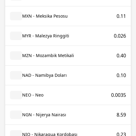
0.11
MXN - Meksika Pesosu
0.026
MYR - Malezya Ringgiti
0.40
MZN - Mozambik Metikali
0.10
NAD - Namibya Doları
0.0035
NEO - Neo
8.59
NGN - Nijerya Nairası
0.23
NIO - Nikaragua Kordobası