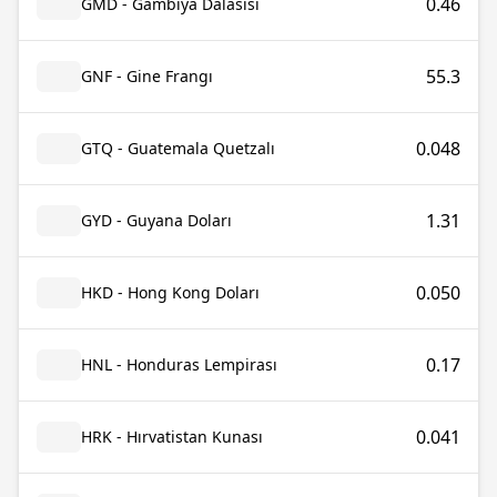
0.46
GMD - Gambiya Dalasisi
55.3
GNF - Gine Frangı
0.048
GTQ - Guatemala Quetzalı
1.31
GYD - Guyana Doları
0.050
HKD - Hong Kong Doları
0.17
HNL - Honduras Lempirası
0.041
HRK - Hırvatistan Kunası