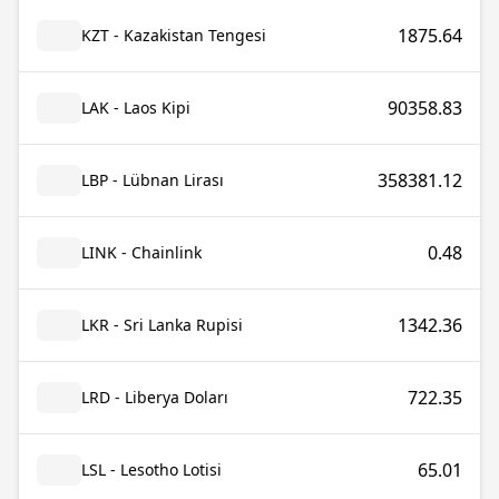
1875.64
KZT - Kazakistan Tengesi
90358.83
LAK - Laos Kipi
358381.12
LBP - Lübnan Lirası
0.48
LINK - Chainlink
1342.36
LKR - Sri Lanka Rupisi
722.35
LRD - Liberya Doları
65.01
LSL - Lesotho Lotisi