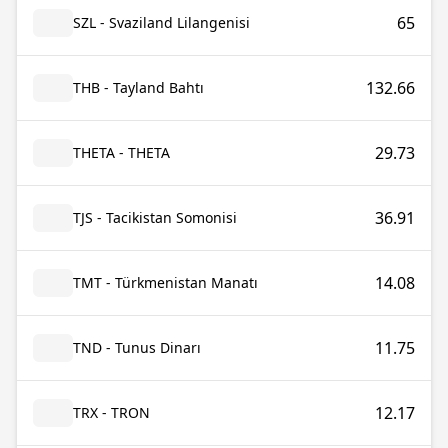
65
SZL - Svaziland Lilangenisi
132.66
THB - Tayland Bahtı
29.73
THETA - THETA
36.91
TJS - Tacikistan Somonisi
14.08
TMT - Türkmenistan Manatı
11.75
TND - Tunus Dinarı
12.17
TRX - TRON