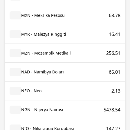
68.78
MXN - Meksika Pesosu
16.41
MYR - Malezya Ringgiti
256.51
MZN - Mozambik Metikali
65.01
NAD - Namibya Doları
2.13
NEO - Neo
5478.54
NGN - Nijerya Nairası
147.27
NIO - Nikaragua Kordobası