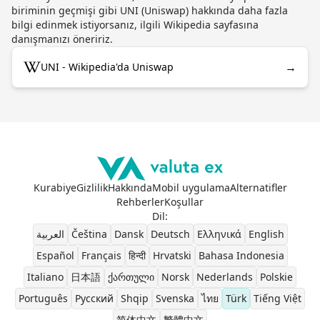
biriminin geçmişi gibi UNI (Uniswap) hakkında daha fazla
bilgi edinmek istiyorsanız, ilgili Wikipedia sayfasına
danışmanızı öneririz.
→
UNI - Wikipedia'da Uniswap
Kurabiye
Gizlilik
Hakkında
Mobil uygulama
Alternatifler
Rehberler
Koşullar
Dil
:
العربية
Čeština
Dansk
Deutsch
Ελληνικά
English
Español
Français
हिन्दी
Hrvatski
Bahasa Indonesia
Italiano
日本語
ქართული
Norsk
Nederlands
Polskie
Português
Pусский
Shqip
Svenska
ไทย
Türk
Tiếng Việt
简体中文
繁體中文