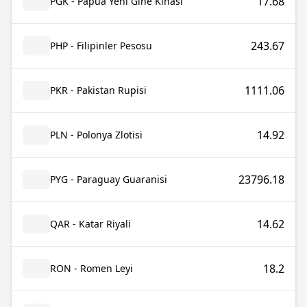
17.68
PGK - Papua Yeni Gine Kinası
243.67
PHP - Filipinler Pesosu
1111.06
PKR - Pakistan Rupisi
14.92
PLN - Polonya Zlotisi
23796.18
PYG - Paraguay Guaranisi
14.62
QAR - Katar Riyali
18.2
RON - Romen Leyi