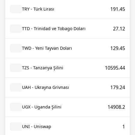
191.45
TRY - Türk Lirası
27.12
TTD - Trinidad ve Tobago Doları
129.45
TWD - Yeni Tayvan Doları
10595.44
TZS - Tanzanya Şilini
179.24
UAH - Ukrayna Grivnası
14908.2
UGX - Uganda Şilini
1
UNI - Uniswap