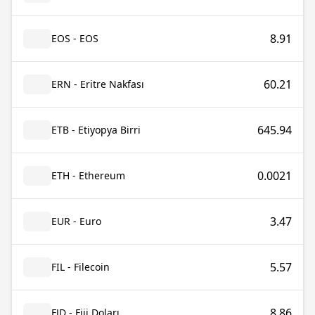
8.91
EOS - EOS
60.21
ERN - Eritre Nakfası
645.94
ETB - Etiyopya Birri
0.0021
ETH - Ethereum
3.47
EUR - Euro
5.57
FIL - Filecoin
8.86
FJD - Fiji Doları