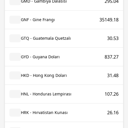
295.04
GMD - Gambiya Dalasisi
35149.18
GNF - Gine Frangı
30.53
GTQ - Guatemala Quetzalı
837.27
GYD - Guyana Doları
31.48
HKD - Hong Kong Doları
107.26
HNL - Honduras Lempirası
26.16
HRK - Hırvatistan Kunası