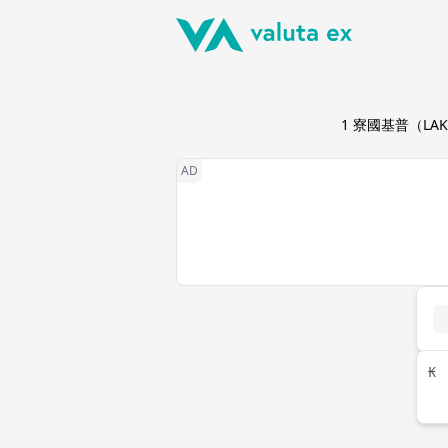
1
寮國基普
（
LAK
₭