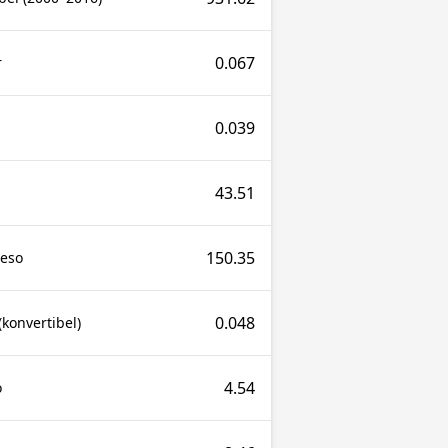
0.067
r
0.039
43.51
150.35
Peso
0.048
konvertibel)
4.54
o