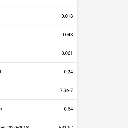
0.018
0.048
0.061
0.24
l
7.3e-7
0.64
a
931.62
bel (2000–2016)