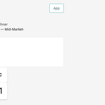
App
chner
— Mid-Market-