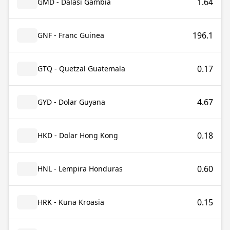
1.64
GMD - Dalasi Gambia
196.1
GNF - Franc Guinea
0.17
GTQ - Quetzal Guatemala
4.67
GYD - Dolar Guyana
0.18
HKD - Dolar Hong Kong
0.60
HNL - Lempira Honduras
0.15
HRK - Kuna Kroasia