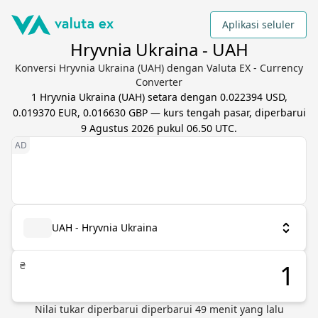
Aplikasi seluler
Hryvnia Ukraina - UAH
Konversi Hryvnia Ukraina (UAH) dengan Valuta EX - Currency
Converter
1
Hryvnia Ukraina
(
UAH
) setara dengan
0.022394 USD,
0.019370 EUR, 0.016630 GBP
— kurs tengah pasar, diperbarui
9 Agustus 2026 pukul 06.50 UTC
.
UAH - Hryvnia Ukraina
₴
Nilai tukar diperbarui
diperbarui
49
menit yang lalu