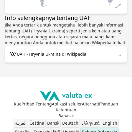
Info selengkapnya tentang UAH
Jika Anda tertarik untuk mengetahui lebih banyak informasi
tentang UAH (Hryvnia Ukraina) seperti jenis koin atau uang
kertas, negara pengguna atau sejarah mata uang, kami
menyarankan Anda untuk melihat halaman Wikipedia terkait.
→
UAH - Hryvnia Ukraina di Wikipedia
Kue
Pribadi
Tentang
Aplikasi seluler
Alternatif
Panduan
Ketentuan
Bahasa
:
العربية
Čeština
Dansk
Deutsch
Ελληνικά
English
Español
Français
हिन्दी
Hrvatski
Bahasa Indonesia