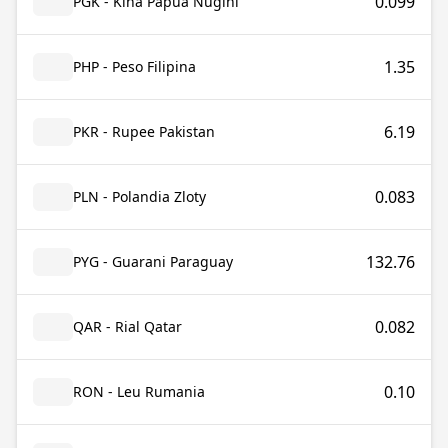
0.099
PGK - Kina Papua Nugini
1.35
PHP - Peso Filipina
6.19
PKR - Rupee Pakistan
0.083
PLN - Polandia Zloty
132.76
PYG - Guarani Paraguay
0.082
QAR - Rial Qatar
0.10
RON - Leu Rumania