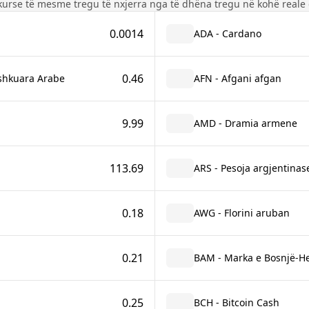
kurse të mesme tregu të nxjerra nga të dhëna tregu në kohë reale 
0.0014
ADA - Cardano
0.46
ashkuara Arabe
AFN - Afgani afgan
9.99
AMD - Dramia armene
113.69
ARS - Pesoja argjentinas
0.18
AWG - Florini aruban
0.21
BAM - Marka e Bosnjë-H
0.25
BCH - Bitcoin Cash