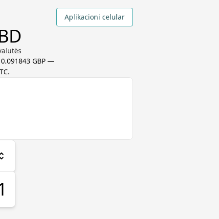
Aplikacioni celular
SBD
valutës
 0.091843 GBP
—
UTC
.