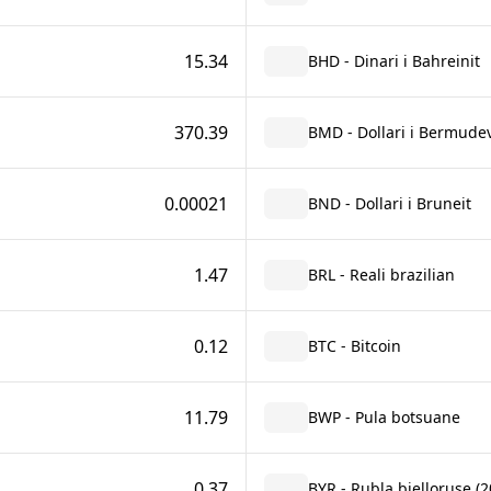
15.34
BHD - Dinari i Bahreinit
370.39
BMD - Dollari i Bermude
0.00021
BND - Dollari i Bruneit
1.47
BRL - Reali brazilian
0.12
BTC - Bitcoin
11.79
BWP - Pula botsuane
0.37
BYR - Rubla bjelloruse (