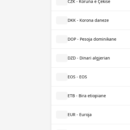
CZK - Koruna e Çekisë
DKK - Korona daneze
DOP - Pesoja dominikane
DZD - Dinari algjerian
EOS - EOS
ETB - Bira etiopiane
EUR - Euroja