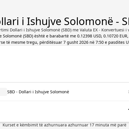
llari i Ishujve Solomonë - 
timi Dollari i Ishujve Solomonë (SBD) me Valuta EX - Konvertuesi i 
jve Solomonë
(
SBD
) është e barabartë me
0.12398 USD, 0.10720 EUR,
rse të mesme tregu, përditësuar
7 gusht 2026 në 7:50 e pasdites 
SBD - Dollari i Ishujve Solomonë
Kurset e këmbimit të azhurnuara
azhurnuar
17
minuta më parë