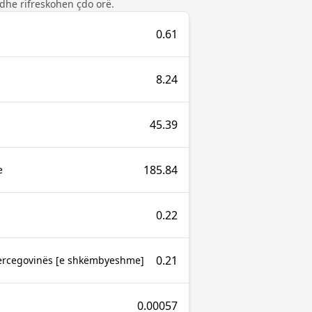
dhe rifreskohen çdo orë.
0.61
8.24
45.39
185.84
e
0.22
0.21
ercegovinës [e shkëmbyeshme]
0.00057