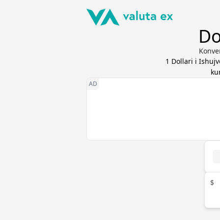
Do
Konver
1
Dollari i Ishu
ku
$