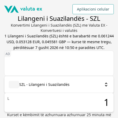
Aplikacioni celular
Lilangeni i Suazilandës - SZL
Konvertimi Lilangeni i Suazilandës (SZL) me Valuta EX -
Konvertuesi i valutës
1
Lilangeni i Suazilandës
(
SZL
) është e barabartë me
0.061244
USD, 0.053128 EUR, 0.045581 GBP
— kurse të mesme tregu,
përditësuar
7 gusht 2026 në 10:50 e paradites UTC
.
SZL - Lilangeni i Suazilandës
L
Kurset e këmbimit të azhurnuara
azhurnuar
25
minuta më