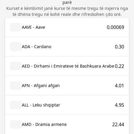
parë
Kurset e këmbimit janë kurse të mesme tregu të nxjerra nga
të dhëna tregu në kohë reale dhe rifreskohen çdo orë.
0.00069
AAVE - Aave
0.30
ADA - Cardano
0.22
AED - Dirhami i Emirateve të Bashkuara Arabe
4.01
AFN - Afgani afgan
4.95
ALL - Leku shqiptar
22.44
AMD - Dramia armene