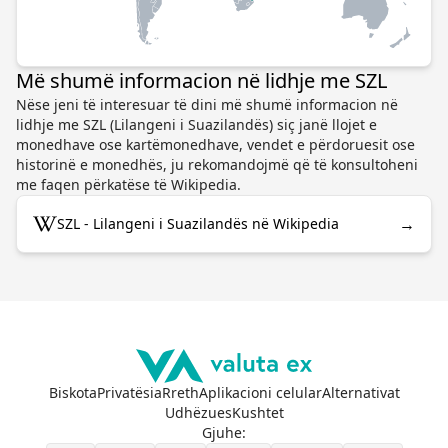
Më shumë informacion në lidhje me SZL
Nëse jeni të interesuar të dini më shumë informacion në
lidhje me SZL (Lilangeni i Suazilandës) siç janë llojet e
monedhave ose kartëmonedhave, vendet e përdoruesit ose
historinë e monedhës, ju rekomandojmë që të konsultoheni
me faqen përkatëse të Wikipedia.
→
SZL - Lilangeni i Suazilandës në Wikipedia
Biskota
Privatësia
Rreth
Aplikacioni celular
Alternativat
Udhëzues
Kushtet
Gjuhe
: