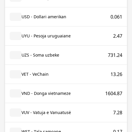
0.061
USD - Dollari amerikan
2.47
UYU - Pesoja uruguaiane
731.24
UZS - Soma uzbeke
13.26
VET - VeChain
1604.87
VND - Donga vietnameze
7.28
VUV - Vatuja e Vanuatusë
0.17
WST - Tala samoane