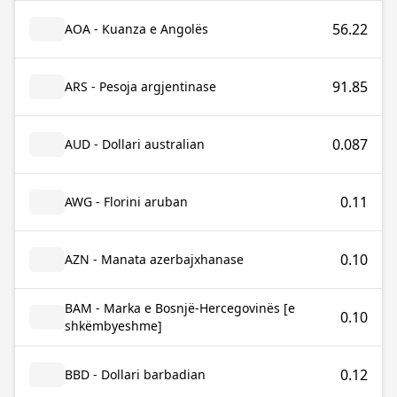
56.22
AOA - Kuanza e Angolës
91.85
ARS - Pesoja argjentinase
0.087
AUD - Dollari australian
0.11
AWG - Florini aruban
0.10
AZN - Manata azerbajxhanase
BAM - Marka e Bosnjë-Hercegovinës [e
0.10
shkëmbyeshme]
0.12
BBD - Dollari barbadian