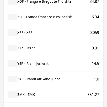
34.87
XOF - Franga e Bregut të Fildishtë
6.34
XPF - Franga franceze e Polinezisë
0.059
XRP - XRP
0.31
XTZ - Tezon
14.5
YER - Riali i Jemenit
1.0
ZAR - Randi afrikano-jugor
551.27
ZMK - ZMK