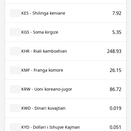
7.92
KES - Shilinga keniane
5.35
KGS - Soma kirgize
248.93
KHR - Riali kamboxhian
26.15
KMF - Franga komore
86.72
KRW - Uoni koreano-jugor
0.019
KWD - Dinari kuvajtian
0.051
KYD - Dollari i Ishujve Kajman