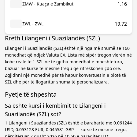
1.16
ZMW - Kuaça e Zambikut
19.72
ZWL - ZWL
Rreth Lilangeni i Suazilandës (SZL)
Lilangeni i Suazilandës (SZL) është një nga më shumë se 160
monedhat që ndjek Valuta EX. Lista më sipër tregon vlerën në
kohë reale të 1 SZL në të gjitha monedhat e mbështetura,
bazuar në kurse të mesme tregu që rifreskohen çdo orë.
Zgjidhni një monedhë për të hapur konvertuesin e plotë të
SZL dhe për të llogaritur shuma të personalizuara.
Pyetje të shpeshta
Sa është kursi i këmbimit të Lilangeni i
Suazilandës (SZL) sot?
1 Lilangeni i Suazilandës (SZL) është e barabartë me 0.061244
USD, 0.053128 EUR, 0.045581 GBP — kurse të mesme tregu,
përditësuar 7 gusht 2026 në 10:50 e paradites UTC.