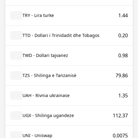
1.44
TRY - Lira turke
0.20
TTD - Dollari i Trinidadit dhe Tobagos
0.98
TWD - Dollari tajvanez
79.86
TZS - Shilinga e Tanzanisë
1.35
UAH - Rivnia ukrainase
112.37
UGX - Shilinga ugandeze
0.0075
UNI - Uniswap