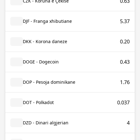
0.63
CZK - Koruna e Çekisë
5.37
DJF - Franga xhibutiane
0.20
DKK - Korona daneze
0.43
DOGE - Dogecoin
1.76
DOP - Pesoja dominikane
0.037
DOT - Polkadot
4
DZD - Dinari algjerian