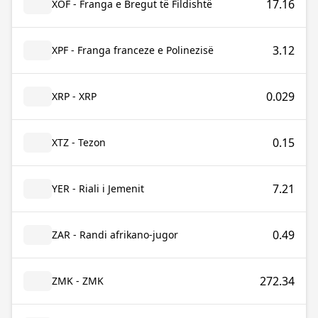
17.16
XOF - Franga e Bregut të Fildishtë
3.12
XPF - Franga franceze e Polinezisë
0.029
XRP - XRP
0.15
XTZ - Tezon
7.21
YER - Riali i Jemenit
0.49
ZAR - Randi afrikano-jugor
272.34
ZMK - ZMK