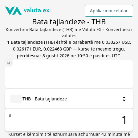
Aplikacioni celular
Bata tajlandeze - THB
Konvertimi Bata tajlandeze (THB) me Valuta EX - Konvertuesi i
valutës
1
Bata tajlandeze
(
THB
) është e barabartë me
0.030257 USD,
0.026171 EUR, 0.022468 GBP
— kurse të mesme tregu,
përditësuar
8 gusht 2026 në 10:50 e pasdites UTC
.
THB - Bata tajlandeze
฿
Kurset e këmbimit të azhurnuara
azhurnuar
42
minuta më