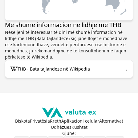
Më shumë informacion në lidhje me THB
Nëse jeni të interesuar të dini më shumë informacion në
lidhje me THB (Bata tajlandeze) siç janë llojet e monedhave
ose kartëmonedhave, vendet e përdoruesit ose historinë e
monedhës, ju rekomandojmë që të konsultoheni me faqen
përkatëse të Wikipedia.
→
THB - Bata tajlandeze në Wikipedia
Biskota
Privatësia
Rreth
Aplikacioni celular
Alternativat
Udhëzues
Kushtet
Gjuhe
: