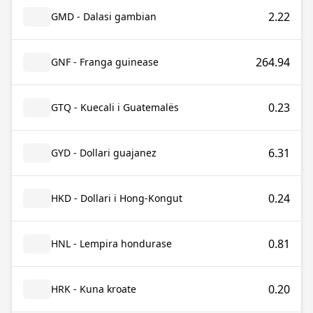
2.22
GMD - Dalasi gambian
264.94
GNF - Franga guinease
0.23
GTQ - Kuecali i Guatemalës
6.31
GYD - Dollari guajanez
0.24
HKD - Dollari i Hong-Kongut
0.81
HNL - Lempira hondurase
0.20
HRK - Kuna kroate