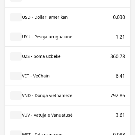
0.030
USD - Dollari amerikan
1.21
UYU - Pesoja uruguaiane
360.78
UZS - Soma uzbeke
6.41
VET - VeChain
792.86
VND - Donga vietnameze
3.61
VUV - Vatuja e Vanuatusë
0.083
WST - Tala samoane