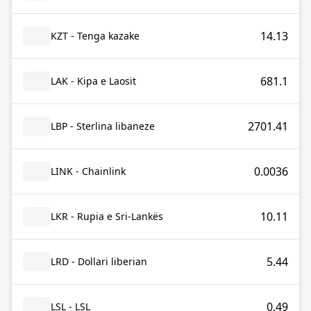
14.13
KZT - Tenga kazake
681.1
LAK - Kipa e Laosit
2701.41
LBP - Sterlina libaneze
0.0036
LINK - Chainlink
10.11
LKR - Rupia e Sri-Lankës
5.44
LRD - Dollari liberian
0.49
LSL - LSL