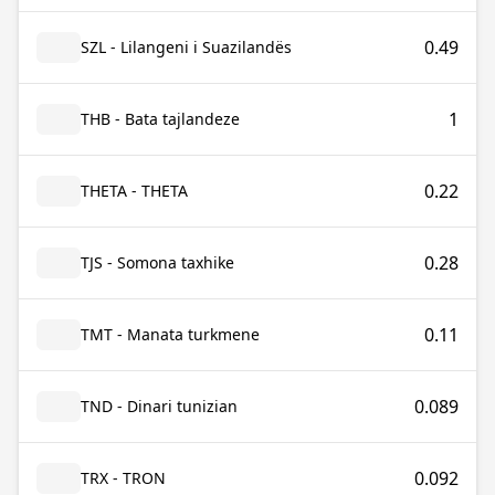
0.49
SZL - Lilangeni i Suazilandës
1
THB - Bata tajlandeze
0.22
THETA - THETA
0.28
TJS - Somona taxhike
0.11
TMT - Manata turkmene
0.089
TND - Dinari tunizian
0.092
TRX - TRON