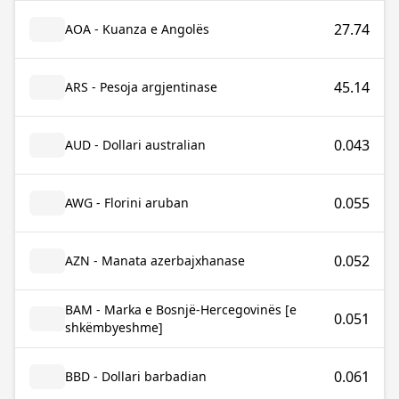
27.74
AOA - Kuanza e Angolës
45.14
ARS - Pesoja argjentinase
0.043
AUD - Dollari australian
0.055
AWG - Florini aruban
0.052
AZN - Manata azerbajxhanase
BAM - Marka e Bosnjë-Hercegovinës [e
0.051
shkëmbyeshme]
0.061
BBD - Dollari barbadian