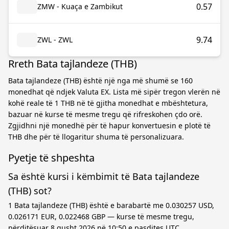
0.57
ZMW - Kuaça e Zambikut
9.74
ZWL - ZWL
Rreth Bata tajlandeze (THB)
Bata tajlandeze (THB) është një nga më shumë se 160
monedhat që ndjek Valuta EX. Lista më sipër tregon vlerën në
kohë reale të 1 THB në të gjitha monedhat e mbështetura,
bazuar në kurse të mesme tregu që rifreskohen çdo orë.
Zgjidhni një monedhë për të hapur konvertuesin e plotë të
THB dhe për të llogaritur shuma të personalizuara.
Pyetje të shpeshta
Sa është kursi i këmbimit të Bata tajlandeze
(THB) sot?
1 Bata tajlandeze (THB) është e barabartë me 0.030257 USD,
0.026171 EUR, 0.022468 GBP — kurse të mesme tregu,
përditësuar 8 gusht 2026 në 10:50 e pasdites UTC.