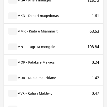
128.73
MGA - Arieri malagez
1.61
MKD - Denari maqedonas
63.53
MMK - Kiata e Mianmarit
108.84
MNT - Tugrika mongole
0.24
MOP - Pataka e Makaos
1.42
MUR - Rupia mauritiane
0.47
MVR - Rufiu i Maldivit