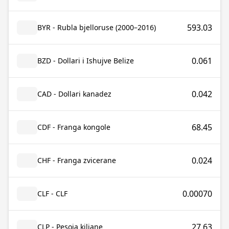
593.03
BYR - Rubla bjelloruse (2000–2016)
0.061
BZD - Dollari i Ishujve Belize
0.042
CAD - Dollari kanadez
68.45
CDF - Franga kongole
0.024
CHF - Franga zvicerane
0.00070
CLF - CLF
27.63
CLP - Pesoja kiliane