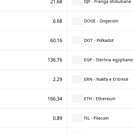
21.68
DJF - Franga xhibutiane
6.68
DOGE - Dogecoin
60.16
DOT - Polkadot
136.76
EGP - Sterlina egjiptiane
2.29
ERN - Nakfa e Eritresë
166.34
ETH - Ethereum
0.89
FIL - Filecoin