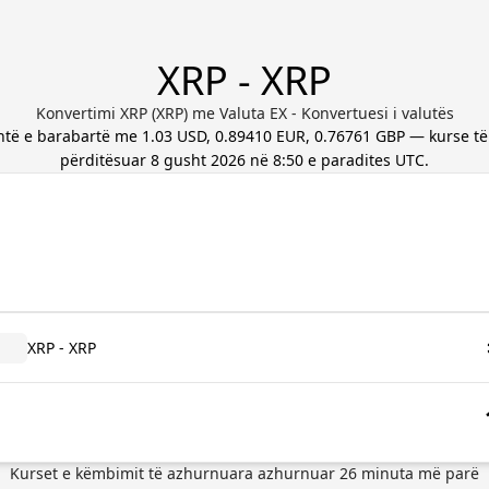
XRP - XRP
Konvertimi XRP (XRP) me Valuta EX - Konvertuesi i valutës
shtë e barabartë me
1.03 USD, 0.89410 EUR, 0.76761 GBP
— kurse të
përditësuar
8 gusht 2026 në 8:50 e paradites UTC
.
XRP - XRP
Kurset e këmbimit të azhurnuara
azhurnuar
26
minuta më parë