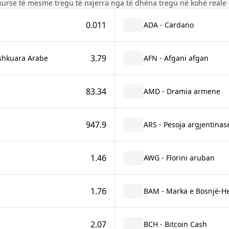
kurse të mesme tregu të nxjerra nga të dhëna tregu në kohë reale 
0.011
ADA - Cardano
3.79
ashkuara Arabe
AFN - Afgani afgan
83.34
AMD - Dramia armene
947.9
ARS - Pesoja argjentinas
1.46
AWG - Florini aruban
1.76
BAM - Marka e Bosnjë-H
2.07
BCH - Bitcoin Cash