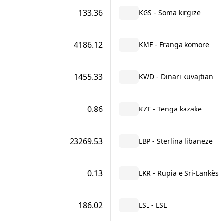
133.36
KGS - Soma kirgize
4186.12
KMF - Franga komore
1455.33
KWD - Dinari kuvajtian
0.86
KZT - Tenga kazake
23269.53
LBP - Sterlina libaneze
0.13
LKR - Rupia e Sri-Lankës
186.02
LSL - LSL