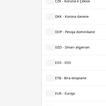
CZK - Koruna e Çekisë
DKK - Korona daneze
DOP - Pesoja dominikane
DZD - Dinari algjerian
EOS - EOS
ETB - Bira etiopiane
EUR - Euroja