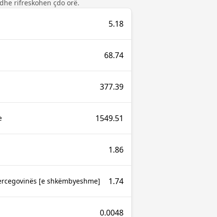
dhe rifreskohen çdo orë.
5.18
68.74
377.39
1549.51
e
1.86
1.74
ercegovinës [e shkëmbyeshme]
0.0048