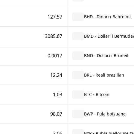
127.57
BHD - Dinari i Bahreinit
3085.67
BMD - Dollari i Bermude
0.0017
BND - Dollari i Bruneit
12.24
BRL - Reali brazilian
1.03
BTC - Bitcoin
98.07
BWP - Pula botsuane
3.06
BYR - Rubla bjelloruse (