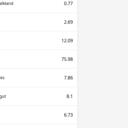
0.77
Falkland
2.69
12.09
75.98
7.86
lës
8.1
gut
6.73