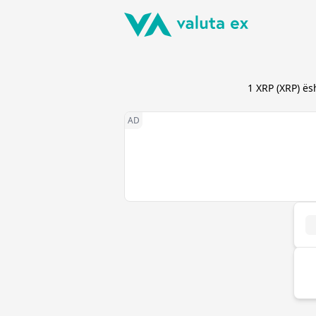
1
XRP
(
XRP
) ë