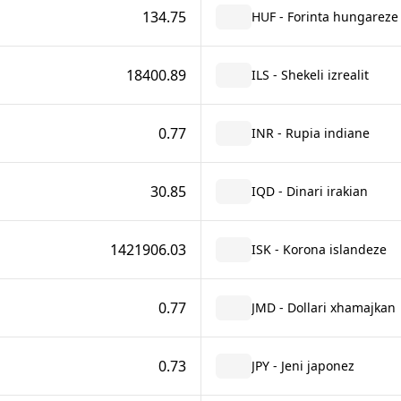
134.75
HUF - Forinta hungareze
18400.89
ILS - Shekeli izrealit
0.77
INR - Rupia indiane
30.85
IQD - Dinari irakian
1421906.03
ISK - Korona islandeze
0.77
JMD - Dollari xhamajkan
0.73
JPY - Jeni japonez