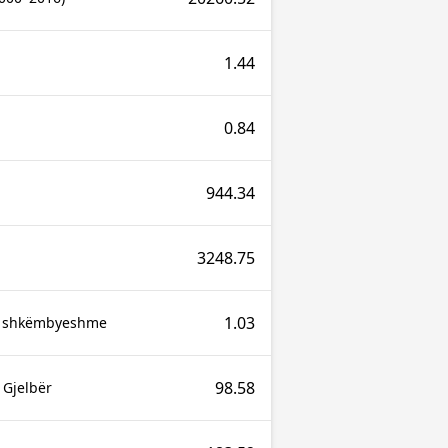
1.44
0.84
944.34
3248.75
1.03
e shkëmbyeshme
98.58
 Gjelbër