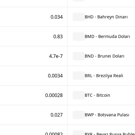
0.034
BHD - Bahreyn Dinarı
0.83
BMD - Bermuda Doları
4.7e-7
BND - Brunei Doları
0.0034
BRL - Brezilya Reali
0.00028
BTC - Bitcoin
0.027
BWP - Botsvana Pulası
0.00082
BYR - Beyaz Rusya Ruble