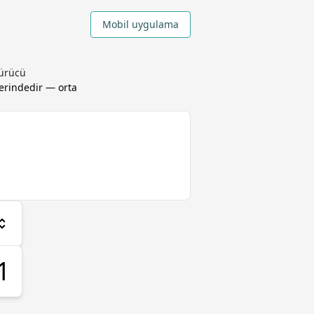
Mobil uygulama
türücü
rindedir — orta