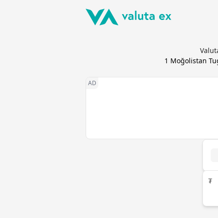
Valut
1
Moğolistan Tug
₮