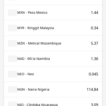
1.44
MXN - Peso Mexico
0.34
MYR - Ringgit Malaysia
5.37
MZN - Metical Mozambique
1.36
NAD - Đô la Namibia
0.045
NEO - Neo
114.84
NGN - Naira Nigeria
3.09
NIO - Córdoba Nicaragua