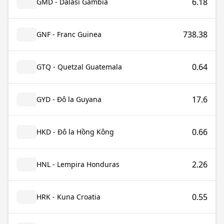
6.18
GMD - Dalasi Gambia
738.38
GNF - Franc Guinea
0.64
GTQ - Quetzal Guatemala
17.6
GYD - Đô la Guyana
0.66
HKD - Đô la Hồng Kông
2.26
HNL - Lempira Honduras
0.55
HRK - Kuna Croatia