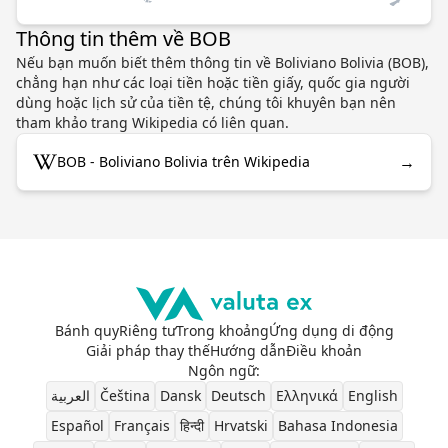
Thông tin thêm về BOB
Nếu bạn muốn biết thêm thông tin về Boliviano Bolivia (BOB),
chẳng hạn như các loại tiền hoặc tiền giấy, quốc gia người
dùng hoặc lịch sử của tiền tệ, chúng tôi khuyên bạn nên
tham khảo trang Wikipedia có liên quan.
→
BOB - Boliviano Bolivia trên Wikipedia
Bánh quy
Riêng tư
Trong khoảng
Ứng dụng di động
Giải pháp thay thế
Hướng dẫn
Điều khoản
Ngôn ngữ
:
العربية
Čeština
Dansk
Deutsch
Ελληνικά
English
Español
Français
हिन्दी
Hrvatski
Bahasa Indonesia