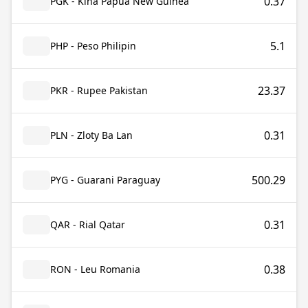
0.37
PGK - Kina Papua New Guinea
5.1
PHP - Peso Philipin
23.37
PKR - Rupee Pakistan
0.31
PLN - Zloty Ba Lan
500.29
PYG - Guarani Paraguay
0.31
QAR - Rial Qatar
0.38
RON - Leu Romania