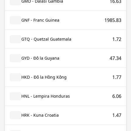
16.63
GMD - Dalasi Gambia
1985.83
GNF - Franc Guinea
1.72
GTQ - Quetzal Guatemala
47.34
GYD - Đô la Guyana
1.77
HKD - Đô la Hồng Kông
6.06
HNL - Lempira Honduras
1.47
HRK - Kuna Croatia