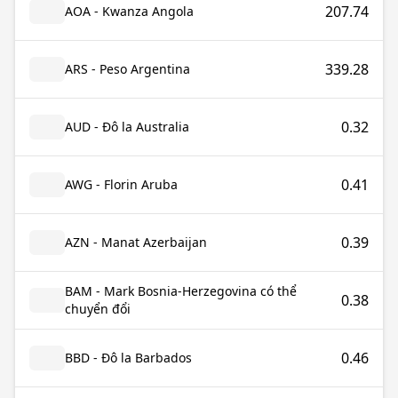
207.74
AOA - Kwanza Angola
339.28
ARS - Peso Argentina
0.32
AUD - Đô la Australia
0.41
AWG - Florin Aruba
0.39
AZN - Manat Azerbaijan
BAM - Mark Bosnia-Herzegovina có thể
0.38
chuyển đổi
0.46
BBD - Đô la Barbados