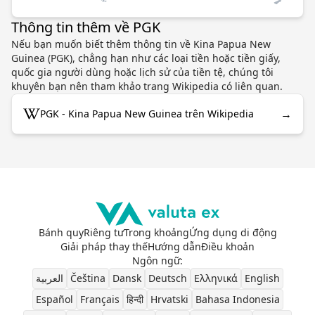
Thông tin thêm về PGK
Nếu bạn muốn biết thêm thông tin về Kina Papua New
Guinea (PGK), chẳng hạn như các loại tiền hoặc tiền giấy,
quốc gia người dùng hoặc lịch sử của tiền tệ, chúng tôi
khuyên bạn nên tham khảo trang Wikipedia có liên quan.
→
PGK - Kina Papua New Guinea trên Wikipedia
Bánh quy
Riêng tư
Trong khoảng
Ứng dụng di động
Giải pháp thay thế
Hướng dẫn
Điều khoản
Ngôn ngữ
:
العربية
Čeština
Dansk
Deutsch
Ελληνικά
English
Español
Français
हिन्दी
Hrvatski
Bahasa Indonesia