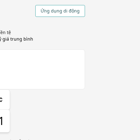
Ứng dụng di động
iền tệ
 giá trung bình