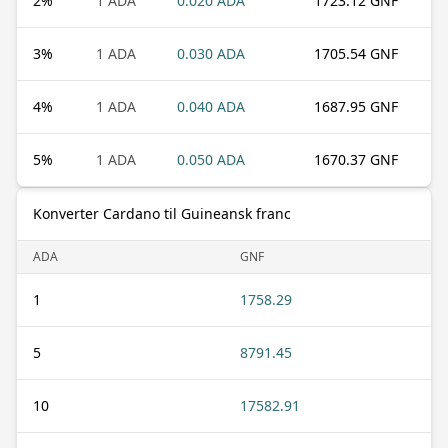
2
%
1 ADA
0.020 ADA
1723.12 GNF
3
%
1 ADA
0.030 ADA
1705.54 GNF
4
%
1 ADA
0.040 ADA
1687.95 GNF
5
%
1 ADA
0.050 ADA
1670.37 GNF
Konverter Cardano til Guineansk franc
ADA
GNF
1
1758.29
5
8791.45
10
17582.91