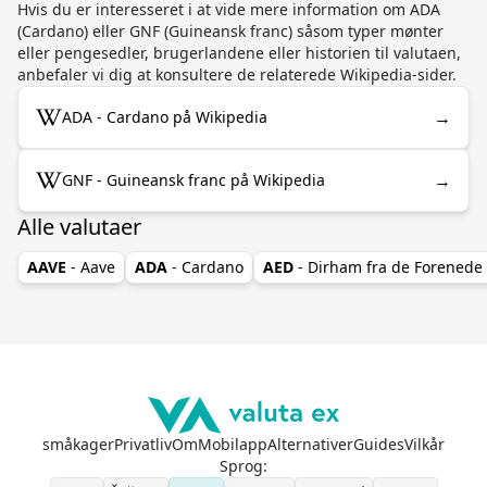
Hvis du er interesseret i at vide mere information om ADA
(Cardano) eller GNF (Guineansk franc) såsom typer mønter
eller pengesedler, brugerlandene eller historien til valutaen,
anbefaler vi dig at konsultere de relaterede Wikipedia-sider.
→
ADA - Cardano på Wikipedia
→
GNF - Guineansk franc på Wikipedia
Alle valutaer
AAVE
- Aave
ADA
- Cardano
AED
- Dirham fra de Forenede
småkager
Privatliv
Om
Mobilapp
Alternativer
Guides
Vilkår
Sprog
: