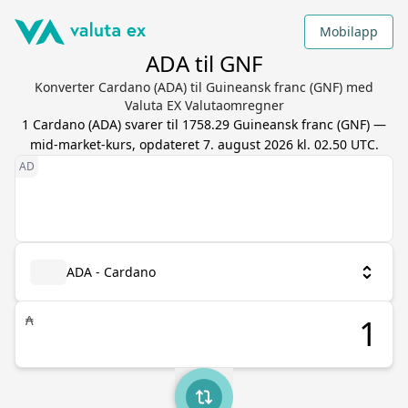
Mobilapp
ADA til GNF
Konverter Cardano (ADA) til Guineansk franc (GNF) med
Valuta EX Valutaomregner
1
Cardano
(
ADA
) svarer til
1758.29
Guineansk franc
(
GNF
) —
mid-market-kurs, opdateret
7. august 2026 kl. 02.50 UTC
.
ADA - Cardano
₳