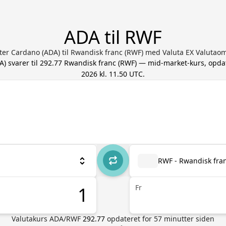
ADA til RWF
ter Cardano (ADA) til Rwandisk franc (RWF) med Valuta EX Valutao
A
) svarer til
292.77
Rwandisk franc
(
RWF
) — mid-market-kurs, opda
2026 kl. 11.50 UTC
.
RWF - Rwandisk fra
Fr
Valutakurs
ADA
/
RWF
292.77
opdateret for
57
minutter siden