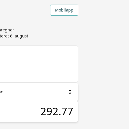
Mobilapp
mregner
teret
8. august
nc