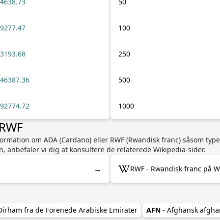
4638.73
50
9277.47
100
3193.68
250
46387.36
500
92774.72
1000
 RWF
information om ADA (Cardano) eller RWF (Rwandisk franc) såsom type
n, anbefaler vi dig at konsultere de relaterede Wikipedia-sider.
→
RWF - Rwandisk franc på W
Dirham fra de Forenede Arabiske Emirater
AFN
- Afghansk afgha