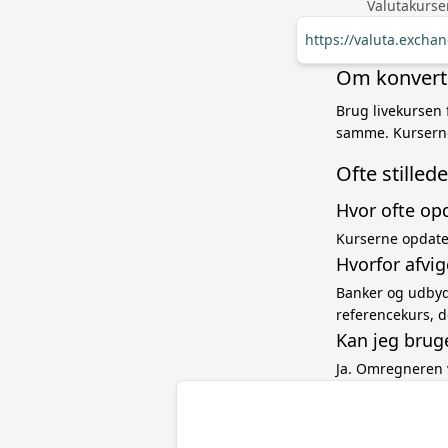
Valutakurse
https://valuta.exch
Om konverte
Brug livekursen 
samme. Kurserne
Ofte stille
Hvor ofte op
Kurserne opdater
Hvorfor afvi
Banker og udbyde
referencekurs, d
Kan jeg brug
Ja. Omregneren 