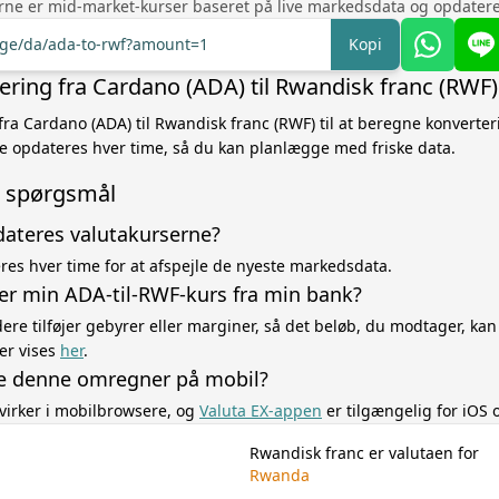
rne er mid-market-kurser baseret på live markedsdata og opdatere
ange/da/ada-to-rwf?amount=1
Kopi
ring fra Cardano (ADA) til Rwandisk franc (RWF)
fra Cardano (ADA) til Rwandisk franc (RWF) til at beregne konverte
 opdateres hver time, så du kan planlægge med friske data.
de spørgsmål
dateres valutakurserne?
es hver time for at afspejle de nyeste markedsdata.
ger min ADA-til-RWF-kurs fra min bank?
re tilføjer gebyrer eller marginer, så det beløb, du modtager, kan
er vises
her
.
e denne omregner på mobil?
virker i mobilbrowsere, og
Valuta EX-appen
er tilgængelig for iOS 
Rwandisk franc er valutaen for
Rwanda