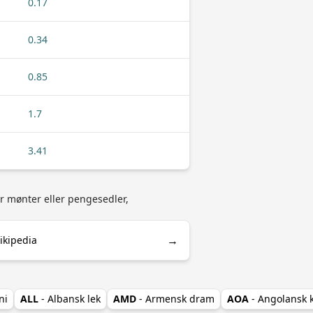
0.17
0.34
0.85
1.7
3.41
r mønter eller pengesedler,
→
ikipedia
ni
ALL
- Albansk lek
AMD
- Armensk dram
AOA
- Angolansk