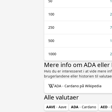
50
1
100
2
250
7
500
1
1000
2
Mere info om ADA eller
Hvis du er interesseret i at vide mere 
brugerlandene eller historien til valutae
ADA - Cardano på Wikipedia
Alle valutaer
AAVE
- Aave
ADA
- Cardano
AED
- 