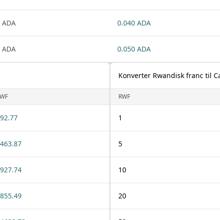
 ADA
0.040 ADA
 ADA
0.050 ADA
Konverter Rwandisk franc til 
WF
RWF
92.77
1
463.87
5
927.74
10
855.49
20