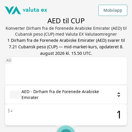
Mobilapp
AED til CUP
Konverter Dirham fra de Forenede Arabiske Emirater (AED) til
Cubansk peso (CUP) med Valuta EX Valutaomregner
1
Dirham fra de Forenede Arabiske Emirater
(
AED
) svarer til
7.21
Cubansk peso
(
CUP
) — mid-market-kurs, opdateret
8.
august 2026 kl. 15.50 UTC
.
AED - Dirham fra de Forenede Arabiske
Emirater
د.إ