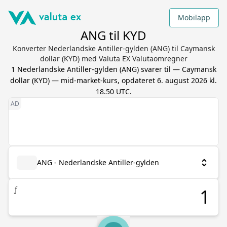
Mobilapp
ANG til KYD
Konverter Nederlandske Antiller-gylden (ANG) til Caymansk
dollar (KYD) med Valuta EX Valutaomregner
1
Nederlandske Antiller-gylden
(
ANG
) svarer til
—
Caymansk
dollar
(
KYD
) — mid-market-kurs, opdateret
6. august 2026 kl.
18.50 UTC
.
ANG - Nederlandske Antiller-gylden
ƒ