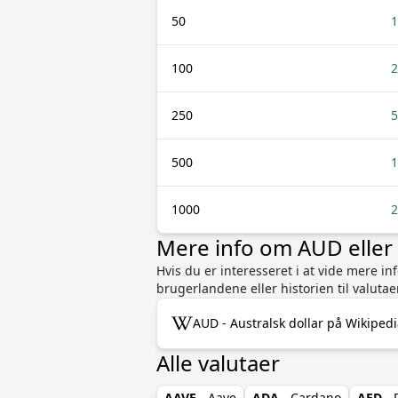
50
1
100
2
250
5
500
1
1000
2
Mere info om AUD eller
Hvis du er interesseret i at vide mere i
brugerlandene eller historien til valutae
AUD - Australsk dollar på Wikiped
Alle valutaer
AAVE
- Aave
ADA
- Cardano
AED
- 