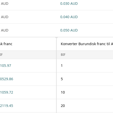
1 AUD
0.030 AUD
1 AUD
0.040 AUD
1 AUD
0.050 AUD
sk franc
Konverter Burundisk franc til A
IF
BIF
105.97
1
0529.86
5
1059.72
10
2119.45
20