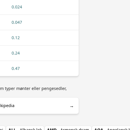
0.024
0.047
0.12
0.24
0.47
som typer mønter eller pengesedler,
→
ikipedia
ni
ALL
- Albansk lek
AMD
- Armensk dram
AOA
- Angolansk