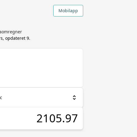
Mobilapp
utaomregner
rs, opdateret
9.
nc