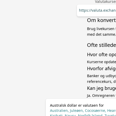
Valutakurse
https://valuta.excha
Om konverter
Brug livekursen f
med det samme. 
Ofte stille
Hvor ofte op
Kurserne opdater
Hvorfor afvig
Banker og udbyde
referencekurs, d
Kan jeg brug
Ja. Omregneren 
Australsk dollar er valutaen for
Australien, Juleøen, Cocosøerne, Hea
Kiribati, Nauru, Norfolk Island, Tuvalu