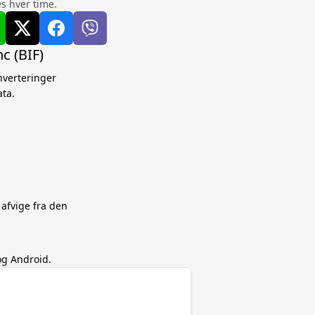
s hver time.
c (BIF)
onverteringer
ta.
 afvige fra den
og Android.