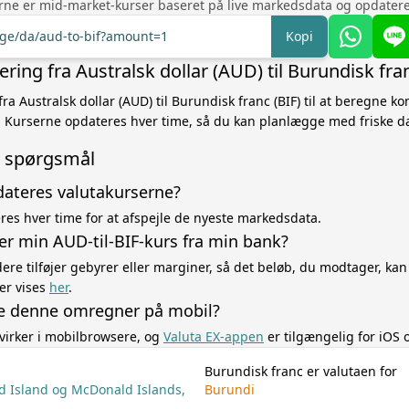
rne er mid-market-kurser baseret på live markedsdata og opdatere
nge/da/aud-to-bif?amount=1
Kopi
ing fra Australsk dollar (AUD) til Burundisk fran
ra Australsk dollar (AUD) til Burundisk franc (BIF) til at beregne k
Kurserne opdateres hver time, så du kan planlægge med friske da
de spørgsmål
dateres valutakurserne?
es hver time for at afspejle de nyeste markedsdata.
er min AUD-til-BIF-kurs fra min bank?
re tilføjer gebyrer eller marginer, så det beløb, du modtager, kan
er vises
her
.
e denne omregner på mobil?
virker i mobilbrowsere, og
Valuta EX-appen
er tilgængelig for iOS 
Burundisk franc er valutaen for
rd Island og McDonald Islands,
Burundi