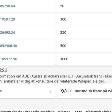
05298.64
50
10597.29
100
26493.24
250
052986.48
500
105972.96
1000
 BIF
nformation om AUD (Australsk dollar) eller BIF (Burundisk franc) så
n, anbefaler vi dig at konsultere de relaterede Wikipedia-sider.
→
ia
BIF - Burundisk franc på W
Dirham fra de Forenede Arabiske Emirater
AFN
- Afghansk afgha