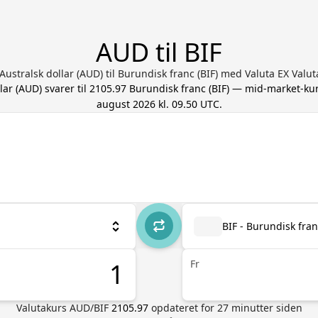
AUD til BIF
Australsk dollar (AUD) til Burundisk franc (BIF) med Valuta EX Val
lar
(
AUD
) svarer til
2105.97
Burundisk franc
(
BIF
) — mid-market-ku
august 2026 kl. 09.50 UTC
.
BIF - Burundisk fra
Fr
Valutakurs
AUD
/
BIF
2105.97
opdateret for
27
minutter siden