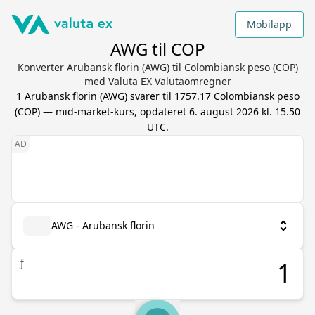
Mobilapp
AWG til COP
Konverter Arubansk florin (AWG) til Colombiansk peso (COP)
med Valuta EX Valutaomregner
1
Arubansk florin
(
AWG
) svarer til
1757.17
Colombiansk peso
(
COP
) — mid-market-kurs, opdateret
6. august 2026 kl. 15.50
UTC
.
AWG - Arubansk florin
ƒ