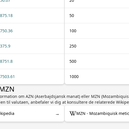
50.07
20
875.18
50
750.36
100
375.9
250
8751.8
500
7503.61
1000
r MZN
information om AZN (Aserbajdsjansk manat) eller MZN (Mozambiquis
n til valutaen, anbefaler vi dig at konsultere de relaterede Wikipe
→
kipedia
MZN - Mozambiquisk metic