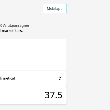
Mobilapp
EX Valutaomregner
d-market-kurs,
k metical