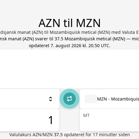
AZN til MZN
jdsjansk manat (AZN) til Mozambiquisk metical (MZN) med Valuta 
ansk manat
(
AZN
) svarer til
37.5
Mozambiquisk metical
(
MZN
) — mi
opdateret
7. august 2026 kl. 20.50 UTC
.
MZN - Mozambiquis
MT
Valutakurs
AZN
/
MZN
37.5
opdateret for
17
minutter siden