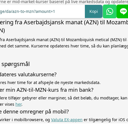
rne er mid-market-kurser baseret på live markedsdata og opdatere
ange/da/azn-to-mzn?amount=1
Kopi
ring fra Aserbajdsjansk manat (AZN) til Mozam
N)
fra Aserbajdsjansk manat (AZN) til Mozambiquisk metical (MZN) til
med det samme. Kurserne opdateres hver time, så du kan planlæg
de spørgsmål
dateres valutakurserne?
es hver time for at afspejle de nyeste markedsdata.
ger min AZN-til-MZN-kurs fra min bank?
re tilføjer gebyrer eller marginer, så det beløb, du modtager, kan
er vises
her
.
e denne omregner på mobil?
virker i mobilbrowsere, og
Valuta EX-appen
er tilgængelig for iOS 