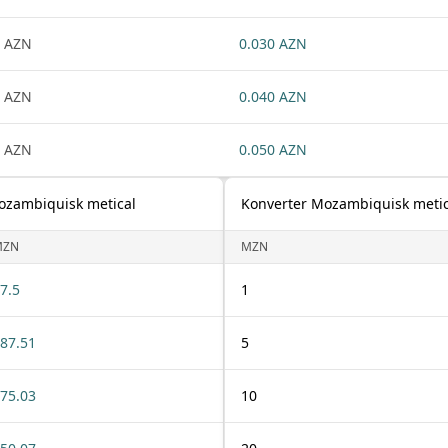
 AZN
0.030 AZN
 AZN
0.040 AZN
 AZN
0.050 AZN
Mozambiquisk metical
Konverter Mozambiquisk metica
MZN
MZN
7.5
1
87.51
5
75.03
10