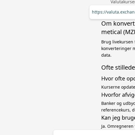
Valutakurse
https://valuta.exch
Om konverte
metical (MZ
Brug livekursen 
konverteringer 
data.
Ofte stille
Hvor ofte op
Kurserne opdater
Hvorfor afvi
Banker og udbyde
referencekurs, d
Kan jeg brug
Ja. Omregneren 