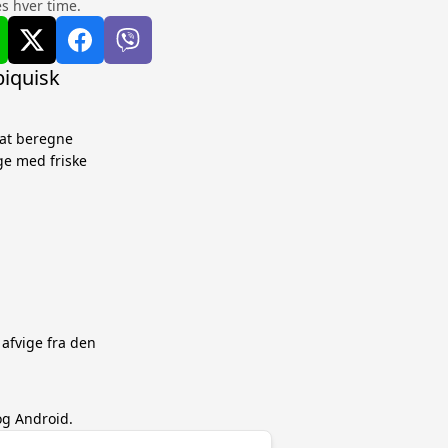
s hver time.
biquisk
 at beregne
ge med friske
 afvige fra den
og Android.