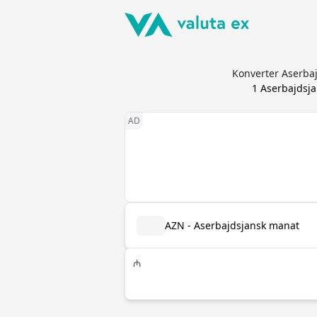
Konverter Aserba
1
Aserbajdsj
AZN - Aserbajdsjansk manat
₼