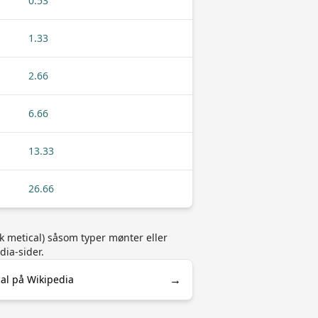
0.53
1.33
2.66
6.66
13.33
26.66
k metical) såsom typer mønter eller
dia-sider.
→
al på Wikipedia