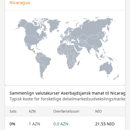
Nicaragua
Sammenlign valutakurser Aserbajdsjansk manat til Nicaragu
Typisk kvote for forskellige detailmarkedsudvekslingsmarked
Sats
AZN
Overførselssum
NIO
0
%
1 AZN
0.0 AZN
21.53 NIO