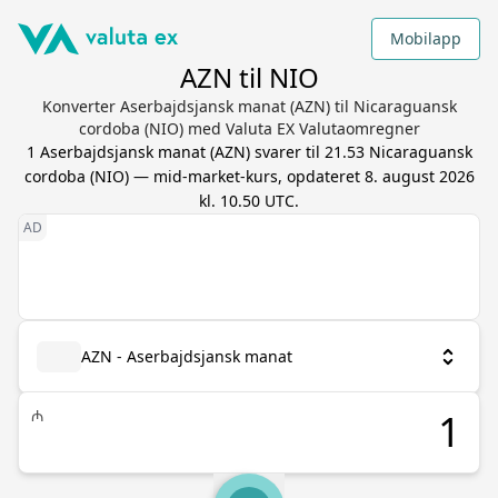
Mobilapp
AZN til NIO
Konverter Aserbajdsjansk manat (AZN) til Nicaraguansk
cordoba (NIO) med Valuta EX Valutaomregner
1
Aserbajdsjansk manat
(
AZN
) svarer til
21.53
Nicaraguansk
cordoba
(
NIO
) — mid-market-kurs, opdateret
8. august 2026
kl. 10.50 UTC
.
AZN - Aserbajdsjansk manat
₼